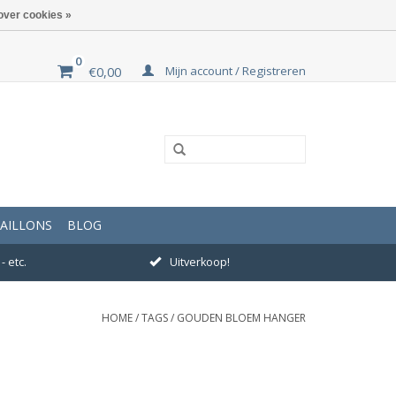
over cookies »
0
Mijn account / Registreren
€0,00
AILLONS
BLOG
- etc.
Uitverkoop!
HOME
/
TAGS
/
GOUDEN BLOEM HANGER