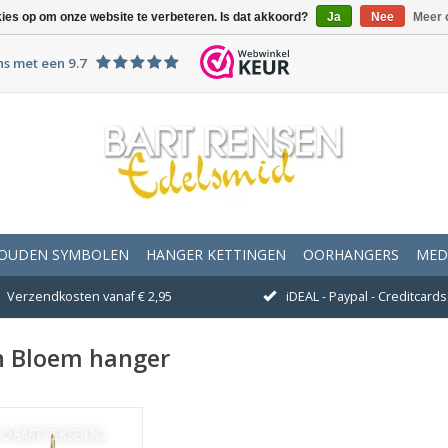
kies op om onze website te verbeteren. Is dat akkoord?
Ja
Nee
Meer 
ns met een 9.7
OUDEN SYMBOLEN
HANGER KETTINGEN
OORHANGERS
MED
Verzendkosten vanaf € 2,95
iDEAL - Paypal - Creditcards 
n Bloem hanger
fmeting 17 x 17 mm