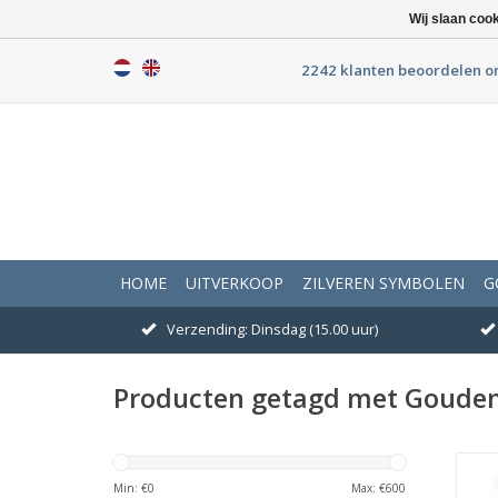
Wij slaan coo
2242 klanten beoordelen o
HOME
UITVERKOOP
ZILVEREN SYMBOLEN
G
Verzending: Dinsdag (15.00 uur)
Producten getagd met Goude
A
Min: €
0
Max: €
600