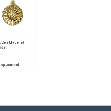
uden Madelief
nger
8,00
t op voorraad