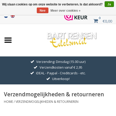
Wij slaan cookies op om onze website te verbeteren. Is dat akkoord?
Ja
Nee
Meer over cookies »
0
€0,00
Home
Uitverkoop
ZILVEREN SYMBOLEN
Verzending: Dinsdag (15.00 uur)
Verzendkosten vanaf € 2,95
GOUDEN SYMBOLEN
iDEAL - Paypal - Creditcards - etc.
Uitverkoop!
Hanger Kettingen
Verzendmogelijkheden & retourneren
Oorhangers
HOME
/
VERZENDMOGELIJKHEDEN & RETOURNEREN
Medaillons