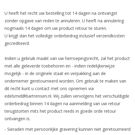
U heeft het recht uw bestelling tot 14 dagen na ontvangst
zonder opgave van reden te annuleren. U heeft na annulering
De eerstvolgende
nogmaals 14 dagen om uw product retour te sturen.
verzenddatum is woensdag 12
U krijgt dan het volledige orderbedrag inclusief verzendkosten
augustus
gecrediteerd.
Indien u gebruik maakt van uw herroepingsrecht, zal het product
met alle geleverde toebehoren en - indien redelijkerwijze
Ik ben afwezig t/m 10 augustus.
mogelijk - in de originele staat en verpakking aan de
ondernemer geretourneerd worden. Om gebruik te maken van
De vermelding: -verzending op iedere dinsdag-
dit recht kunt u contact met ons opnemen via
vervalt tijdeijk.
edelsmid@bartrensen.nl
. Wij zullen vervolgens het verschuldigde
orderbedrag binnen 14 dagen na aanmelding van uw retour
terugstorten mits het product reeds in goede orde retour
ontvangen is.
- Sieraden met persoonlijke gravering kunnen niet geretourneerd