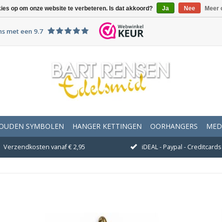
kies op om onze website te verbeteren. Is dat akkoord?
Ja
Nee
Meer 
ns met een 9.7
OUDEN SYMBOLEN
HANGER KETTINGEN
OORHANGERS
MED
Verzendkosten vanaf € 2,95
iDEAL - Paypal - Creditcards 