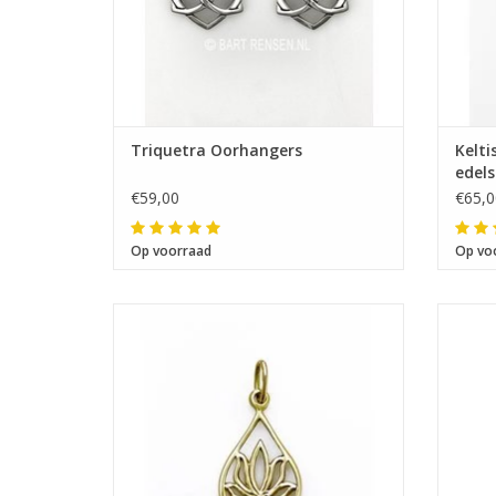
Triquetra Oorhangers
Kelt
edel
€59,00
€65,0
Op voorraad
Op vo
Afmeting 20 x 12 mm
Afmetin
De 
symb