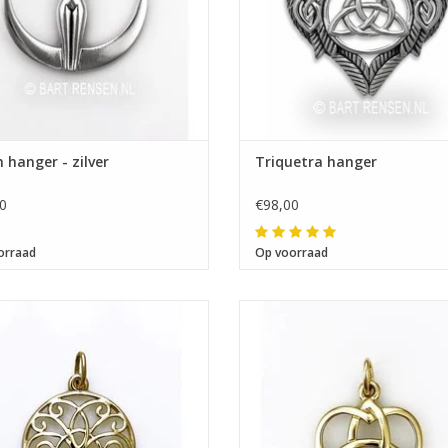
 hanger - zilver
Triquetra hanger
0
€98,00
orraad
Op voorraad
Afmeting 20 x 20 mm
Afmeting 18 x 17 mm
e eerstvolgende verzenddatum is woensdag 
augustus