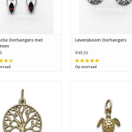
ische Oorhangers met
Levensboom Oorhangers
steen
0
€49,50
orraad
Op voorraad
g 19 x 19 mm (incl. hangeroog 25 x
Afmeting 13 x 11 mm
19 mm)
boom verenigt hemel en aarde,
ool van groei, genezing en hoge
leeftijd..