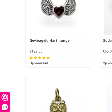
Gevleugeld Hart hanger
Godin
€129,00
€65,0
Op voorraad
Op vo
Afmeting 12 x 9 mm
D
9,7