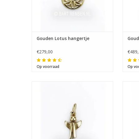
Gouden Lotus hangertje
Goud
€279,00
€489,
Op voorraad
Op vo
Afmeting 12 x 8 mm