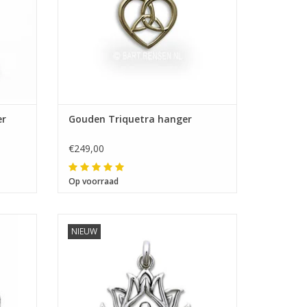
er
Gouden Triquetra hanger
€249,00
Op voorraad
NIEUW
Afmeting 28 x 25 mm