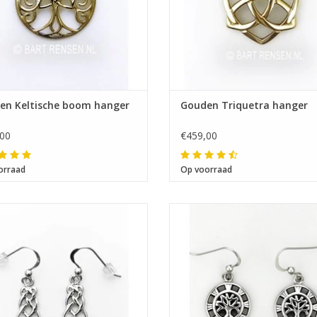
Ik ben afwezig t/m 10 augustus.
De vermelding: -verzending op iedere dinsdag- vervalt tijdeijk.
en Keltische boom hanger
Gouden Triquetra hanger
00
€459,00
orraad
Op voorraad
Diverse edelstenen
Afmeting 16 x 16 mm
Afmeting 22 x 9 mm