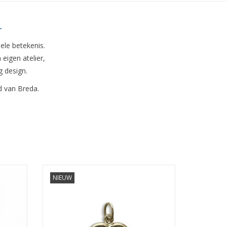
-
ele betekenis.
eigen atelier,
g design.
ad van Breda.
NIEUW
Afmeting 15 x 15 mm