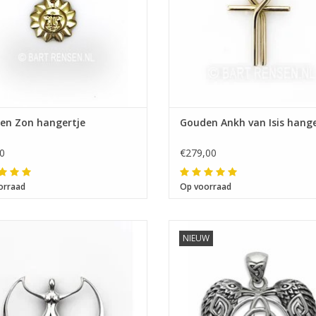
en Zon hangertje
Gouden Ankh van Isis hang
0
€279,00
orraad
Op voorraad
Afmeting 34 x 39 mm
NIEUW
Afmeting 30 x 29 mm