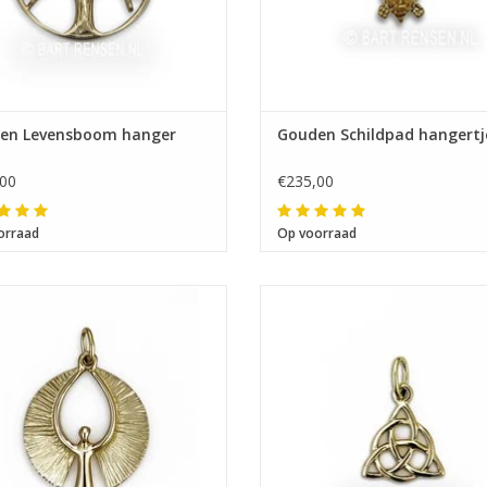
en Levensboom hanger
Gouden Schildpad hangertj
00
€235,00
orraad
Op voorraad
26 x 21 mm
12 x 12 mm.
Van oorsprong staat de Triquetra 
drievoudige Godin, en de heilige
eenheid.