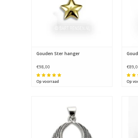
Gouden Ster hanger
Goud
€98,00
€89,0
Op voorraad
Op vo
Afmeting 24 x 26 mm