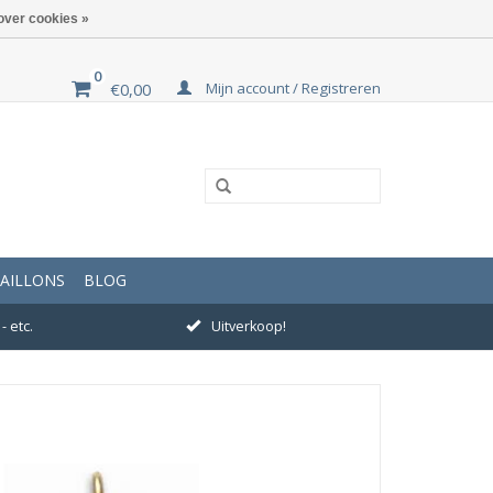
over cookies »
0
Mijn account / Registreren
€0,00
AILLONS
BLOG
- etc.
Uitverkoop!