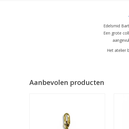
Edelsmid Bart
Een grote col
aangevul
Het atelier 
Aanbevolen producten
Afmeting 9 x 9 x 4 mm