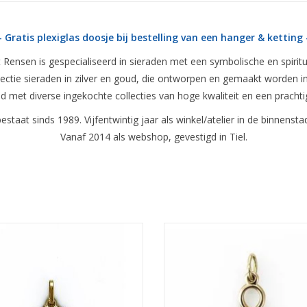
- Gratis plexiglas doosje bij bestelling van een hanger & ketting 
 Rensen is gespecialiseerd in sieraden met een symbolische en spiritu
lectie sieraden in zilver en goud, die ontworpen en gemaakt worden in 
d met diverse ingekochte collecties van hoge kwaliteit en een prachti
bestaat sinds 1989. Vijfentwintig jaar als winkel/atelier in de binnenst
Vanaf 2014 als webshop, gevestigd in Tiel.
Afmeting 10 x 10 mm
Afmeting 20 x 14 mm