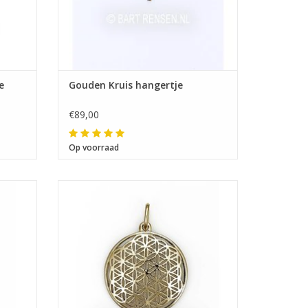
e
Gouden Kruis hangertje
€89,00
Op voorraad
Afmeting 25 x 25 mm (incl. hangeroog 33 x
voor de
25 mm)
 drie-
Het Levensbloem-symbool bevat elk
aspect van het leven, elke natuurkundige
wet, muzikale harmonie en biologische
levensvorm...