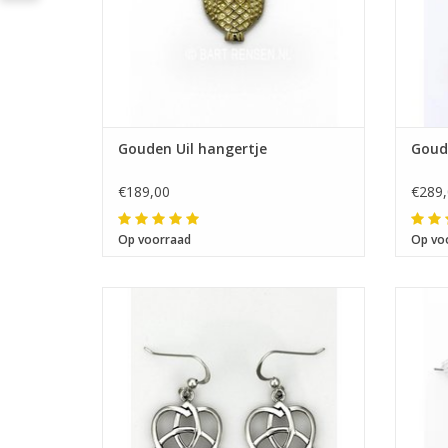
Gouden Uil hangertje
Goud
€189,00
€289,
Op voorraad
Op vo
Afmeting 18 x 18 mm