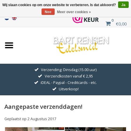
Wij slaan cookies op om onze website te verbeteren. Is dat akkoord?
Ja
Nee
Meer over cookies »
0
€0,00
Home
Uitverkoop
ZILVEREN SYMBOLEN
Verzending: Dinsdag (15.00 uur)
Verzendkosten vanaf € 2,95
GOUDEN SYMBOLEN
iDEAL - Paypal - Creditcards - etc.
Uitverkoop!
Hanger Kettingen
Aangepaste verzenddagen!
Oorhangers
Geplaatst op
2 Augustus 2017
Medaillons