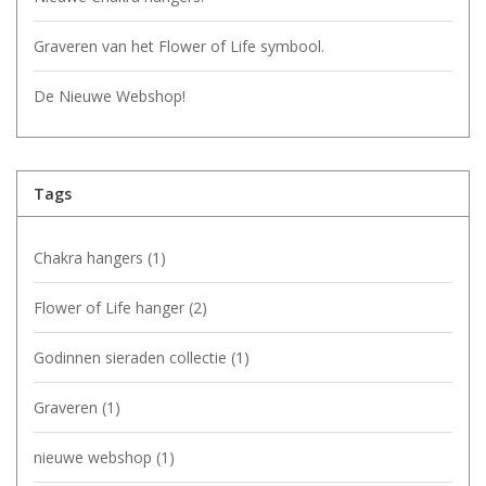
Graveren van het Flower of Life symbool.
De eerstvolgende
verzenddatum is woensdag 12
De Nieuwe Webshop!
augustus
Tags
Ik ben afwezig t/m 10 augustus.
Chakra hangers
(1)
De vermelding: -verzending op iedere dinsdag-
vervalt tijdeijk.
Flower of Life hanger
(2)
Godinnen sieraden collectie
(1)
Graveren
(1)
nieuwe webshop
(1)