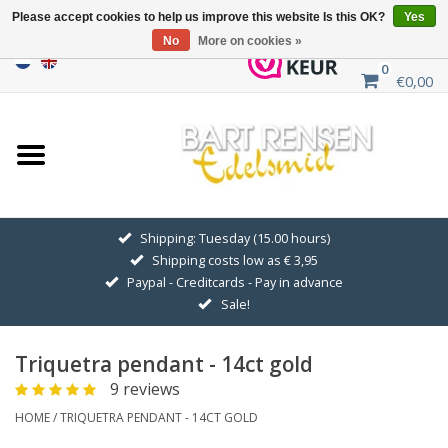
Please accept cookies to help us improve this website Is this OK?
Yes
No
More on cookies »
0
€0,00
Home
Sale
SILVER SYMBOLS
Shipping: Tuesday (15.00 hours)
Shipping costs low as € 3,95
GOLDEN SYMBOLS
Paypal - Creditcards - Pay in advance
Sale!
Pendant Chains
Triquetra pendant - 14ct gold
Earrings
9 reviews
HOME
/
TRIQUETRA PENDANT - 14CT GOLD
Medallions