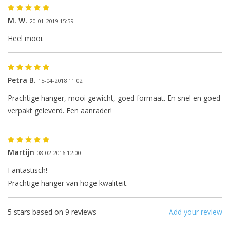
M. W.
20-01-2019 15:59
Heel mooi.
Petra B.
15-04-2018 11:02
The next shipping date is
Prachtige hanger, mooi gewicht, goed formaat. En snel en goed
Wednesday, August 12
verpakt geleverd. Een aanrader!
Martijn
08-02-2016 12:00
I will be absent until August 10.
Fantastisch!
The note: -shipments every Tuesday- is
Prachtige hanger van hoge kwaliteit.
temporarily suspended.
5
stars based on
9
reviews
Add your review