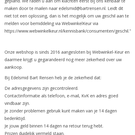
gepland. We raden u aan om klachten eerst bij ons kenbaar te
maken door te mailen naar
edelsmid@bartrensen.nl
. Leidt dit
Blog
niet tot een oplossing, dan is het mogelijk om uw geschil aan te
melden voor bemiddeling via WebwinkelKeur via
https://www.webwinkelkeur.nl/kennisbank/consumenten/geschil."
Onze webshop is sinds 2016 aangesloten bij Webwinkel-Keur en
daarmee krijgt u gegarandeerd nog meer zekerheid over uw
aankoop.
Bij Edelsmid Bart Rensen heb je de zekerheid dat:
De adresgegevens zijn gecontroleerd.
Contactinformatie als telefoon, e-mail, KvK en adres goed
vindbaar zijn.
​Je zonder problemen gebruik kunt maken van je 14 dagen
bedenktijd.
Je jouw geld binnen 14 dagen na retour terug hebt.
Prijzen duidelijk vermeld staan.