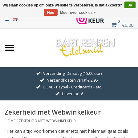
Wij slaan cookies op om onze website te verbeteren. Is dat akkoord?
Ja
Nee
Meer over cookies »
0
€0,00
Home
Uitverkoop
ZILVEREN SYMBOLEN
Verzending: Dinsdag (15.00 uur)
Verzendkosten vanaf € 2,95
GOUDEN SYMBOLEN
iDEAL - Paypal - Creditcards - etc.
Uitverkoop!
Hanger Kettingen
Zekerheid met Webwinkelkeur
Oorhangers
HOME
/
ZEKERHEID MET WEBWINKELKEUR
"Het kan altijd voorkomen dat er iets niet helemaal gaat zoals
Medaillons