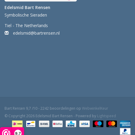
Edelsmid Bart Rensen
Symbolische Sieraden
Tiel - The Netherlands
edelsmid@bartrensen.nl
Bart Rensen
9,7
/
10
-
2242
beoordelingen op
WebwinkelKeur
© Copyright 2026 Edelsmid Bart Rensen - Powered by
Lightspeed
9,7