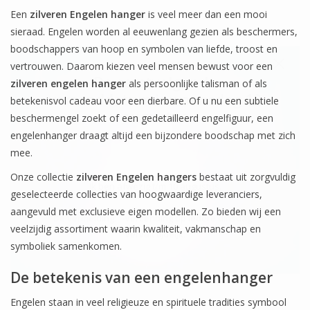
Een
zilveren Engelen hanger
is veel meer dan een mooi
sieraad. Engelen worden al eeuwenlang gezien als beschermers,
boodschappers van hoop en symbolen van liefde, troost en
vertrouwen. Daarom kiezen veel mensen bewust voor een
De eerstvolgende
zilveren engelen hanger
als persoonlijke talisman of als
verzenddatum is woensdag 12
betekenisvol cadeau voor een dierbare. Of u nu een subtiele
augustus
beschermengel zoekt of een gedetailleerd engelfiguur, een
engelenhanger draagt altijd een bijzondere boodschap met zich
mee.
Onze collectie
zilveren Engelen hangers
bestaat uit zorgvuldig
Ik ben afwezig t/m 10 augustus.
geselecteerde collecties van hoogwaardige leveranciers,
aangevuld met exclusieve eigen modellen. Zo bieden wij een
De vermelding: -verzending op iedere dinsdag-
veelzijdig assortiment waarin kwaliteit, vakmanschap en
vervalt tijdeijk.
symboliek samenkomen.
De betekenis van een engelenhanger
Engelen staan in veel religieuze en spirituele tradities symbool