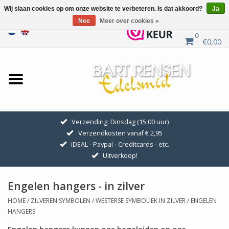
Wij slaan cookies op om onze website te verbeteren. Is dat akkoord?
Ja
Nee
Meer over cookies »
0
€0,00
Home
Uitverkoop
ZILVEREN SYMBOLEN
Verzending: Dinsdag (15.00 uur)
Verzendkosten vanaf € 2,95
GOUDEN SYMBOLEN
iDEAL - Paypal - Creditcards - etc.
Uitverkoop!
Hanger Kettingen
Engelen hangers - in zilver
Oorhangers
HOME
/
ZILVEREN SYMBOLEN
/
WESTERSE SYMBOLIEK IN ZILVER
/
ENGELEN
HANGERS
Medaillons
Engelen hangers kunnen ons begeleiden op ons