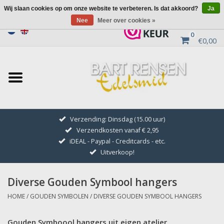
Wij slaan cookies op om onze website te verbeteren. Is dat akkoord?
Ja
Nee
Meer over cookies »
0
€0,00
Home
Uitverkoop
ZILVEREN SYMBOLEN
Verzending: Dinsdag (15.00 uur)
Verzendkosten vanaf € 2,95
GOUDEN SYMBOLEN
iDEAL - Paypal - Creditcards - etc.
Uitverkoop!
Hanger Kettingen
Diverse Gouden Symbool hangers
Oorhangers
HOME
/
GOUDEN SYMBOLEN
/
DIVERSE GOUDEN SYMBOOL HANGERS
Medaillons
Gouden Symboool hangers uit eigen atelier.