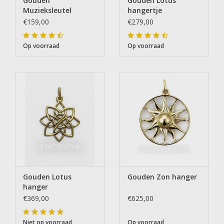
Gouden
Gouden Lotus
Muzieksleutel
hangertje
hanger
€159,00
€279,00
Op voorraad
Op voorraad
Gouden Lotus
Gouden Zon hanger
hanger
€369,00
€625,00
Niet op voorraad
Op voorraad