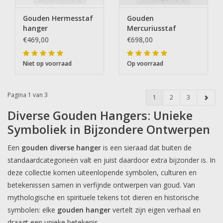
Gouden Hermesstaf
Gouden
hanger
Mercuriusstaf
hanger
€469,00
€698,00
Niet op voorraad
Op voorraad
Pagina 1 van 3
1
2
3
Diverse Gouden Hangers: Unieke
Symboliek in Bijzondere Ontwerpen
Een
gouden diverse hanger
is een sieraad dat buiten de
standaardcategorieën valt en juist daardoor extra bijzonder is. In
deze collectie komen uiteenlopende symbolen, culturen en
betekenissen samen in verfijnde ontwerpen van goud. Van
mythologische en spirituele tekens tot dieren en historische
symbolen: elke
gouden hanger
vertelt zijn eigen verhaal en
draagt een unieke betekenis.