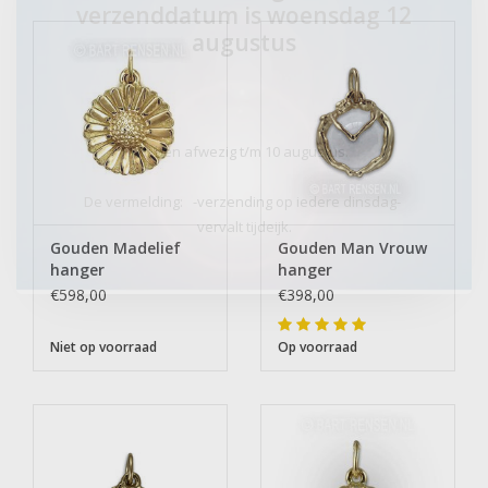
verzenddatum is woensdag 12
augustus
Ik ben afwezig t/m 10 augustus.
De vermelding: -verzending op iedere dinsdag-
vervalt tijdeijk.
Gouden Madelief
Gouden Man Vrouw
hanger
hanger
€598,00
€398,00
Niet op voorraad
Op voorraad