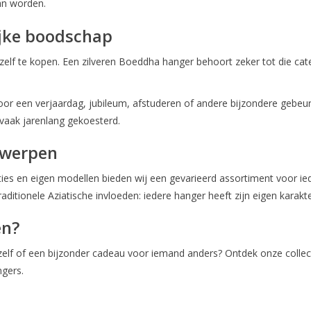
an worden.
ijke boodschap
lf te kopen. Een zilveren Boeddha hanger behoort zeker tot die cat
r een verjaardag, jubileum, afstuderen of andere bijzondere gebeurt
t vaak jarenlang gekoesterd.
twerpen
es en eigen modellen bieden wij een gevarieerd assortiment voor ieder
ditionele Aziatische invloeden: iedere hanger heeft zijn eigen karakter
en?
elf of een bijzonder cadeau voor iemand anders? Ontdek onze collect
ngers.