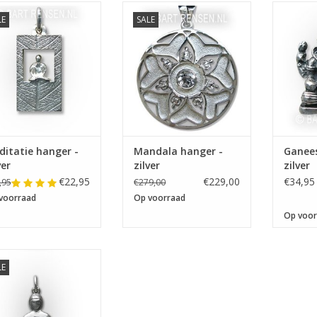
Afmeting 47 x 47 mm
Afme
LE
SALE
fmeting 24 x 15 mm
itatie hanger -
Mandala hanger -
Ganee
ver
zilver
zilver
€22,95
€229,00
€34,95
,95
€279,00
voorraad
Op voorraad
Op voor
LE
Boeddha hanger -
Bergkristal