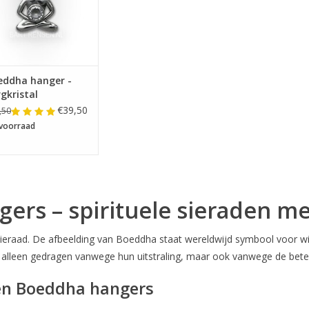
eddha hanger -
gkristal
€39,50
,50
voorraad
ers – spirituele sieraden m
raad. De afbeelding van Boeddha staat wereldwijd symbool voor wijsh
alleen gedragen vanwege hun uitstraling, maar ook vanwege de betek
eren Boeddha hangers