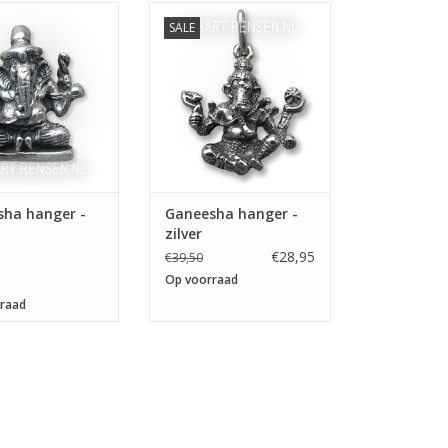
ting 17 x 15 mm
Afmeting 22 x 24 mm
SALE
sha hanger -
Ganeesha hanger -
zilver
€28,95
€39,50
Op voorraad
raad