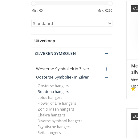
SA
A
Min: €
0
Max: €
250
Uitverkoop
ZILVEREN SYMBOLEN
Med
Westerse Symboliek in Zilver
zil
Oosterse Symboliek in Zilver
€37
Oosterse hangers
Op 
Boeddha hangers
Lotus hangers
Flower of Life hangers
Zon & Maan hangers
Chakra hangers
SA
Diverse symbool hangers
Egyptische hangers
Reiki hangers