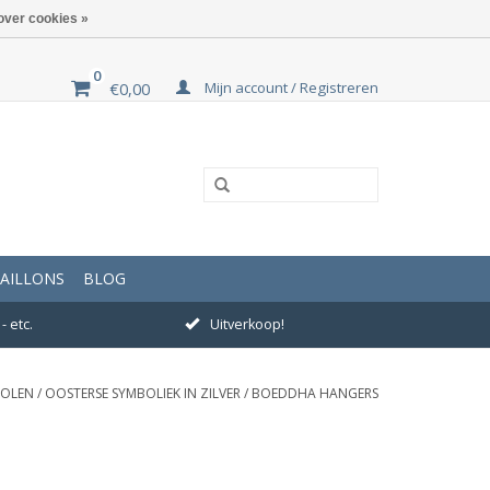
over cookies »
0
Mijn account / Registreren
€0,00
AILLONS
BLOG
- etc.
Uitverkoop!
BOLEN
/
OOSTERSE SYMBOLIEK IN ZILVER
/
BOEDDHA HANGERS