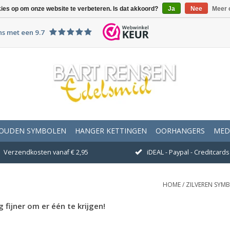
kies op om onze website te verbeteren. Is dat akkoord?
Ja
Nee
Meer 
ns met een 9.7
OUDEN SYMBOLEN
HANGER KETTINGEN
OORHANGERS
MED
Verzendkosten vanaf € 2,95
iDEAL - Paypal - Creditcards 
HOME
/
ZILVEREN SYM
fijner om er één te krijgen!