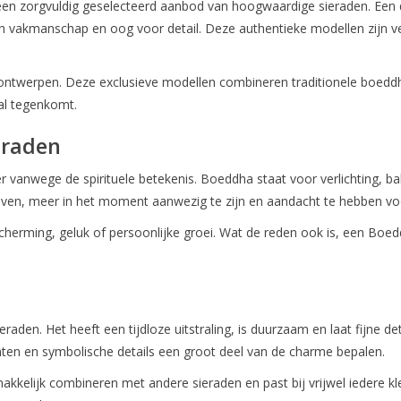
een zorgvuldig geselecteerd aanbod van hoogwaardige sieraden. Een de
e eerstvolgende verzenddatum is woensdag 
 vakmanschap en oog voor detail. Deze authentieke modellen zijn ver
augustus
ontwerpen. Deze exclusieve modellen combineren traditionele boeddh
ral tegenkomt.
Ik ben afwezig t/m 10 augustus.
eraden
De vermelding: -verzending op iedere dinsdag- vervalt tijdeijk.
anwege de spirituele betekenis. Boeddha staat voor verlichting, ba
leven, meer in het moment aanwezig te zijn en aandacht te hebben voor
cherming, geluk of persoonlijke groei. Wat de reden ook is, een Boe
eraden. Het heeft een tijdloze uitstraling, is duurzaam en laat fijne d
nten en symbolische details een groot deel van de charme bepalen.
kelijk combineren met andere sieraden en past bij vrijwel iedere kle