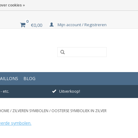
over cookies »
0
Mijn account / Registreren
€0,00
AILLONS
BLOG
- etc.
Uitverkoop!
HOME
/
ZILVEREN SYMBOLEN
/
OOSTERSE SYMBOLIEK IN ZILVER
eerde symbolen.