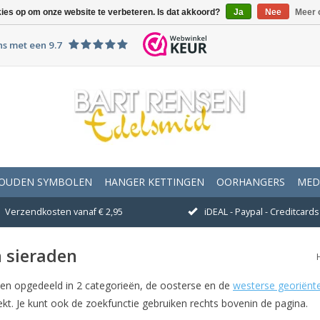
kies op om onze website te verbeteren. Is dat akkoord?
Ja
Nee
Meer 
ns met een 9.7
OUDEN SYMBOLEN
HANGER KETTINGEN
OORHANGERS
MED
Verzendkosten vanaf € 2,95
iDEAL - Paypal - Creditcards 
n sieraden
aden opgedeeld in 2 categorieën, de oosterse en de
westerse georiënt
ekt. Je kunt ook de zoekfunctie gebruiken rechts bovenin de pagina.