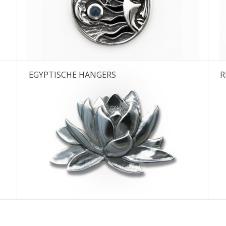
e eerstvolgende verzenddatum is woensdag 
augustus
Ik ben afwezig t/m 10 augustus.
EGYPTISCHE HANGERS
R
De vermelding: -verzending op iedere dinsdag- vervalt tijdeijk.