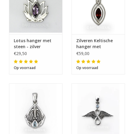
Lotus hanger met
Zilveren Keltische
steen - zilver
hanger met
edelsteen
€29,50
€59,00
Op voorraad
Op voorraad
De eerstvolgende
verzenddatum is woensdag 12