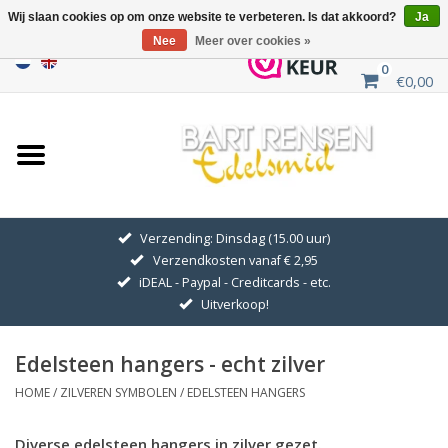
Wij slaan cookies op om onze website te verbeteren. Is dat akkoord?
Ja
Nee
Meer over cookies »
0
€0,00
Home
Uitverkoop
ZILVEREN SYMBOLEN
Verzending: Dinsdag (15.00 uur)
Verzendkosten vanaf € 2,95
GOUDEN SYMBOLEN
iDEAL - Paypal - Creditcards - etc.
Uitverkoop!
Hanger Kettingen
Edelsteen hangers - echt zilver
Oorhangers
HOME
/
ZILVEREN SYMBOLEN
/
EDELSTEEN HANGERS
Medaillons
Diverse edelsteen hangers in zilver gezet.