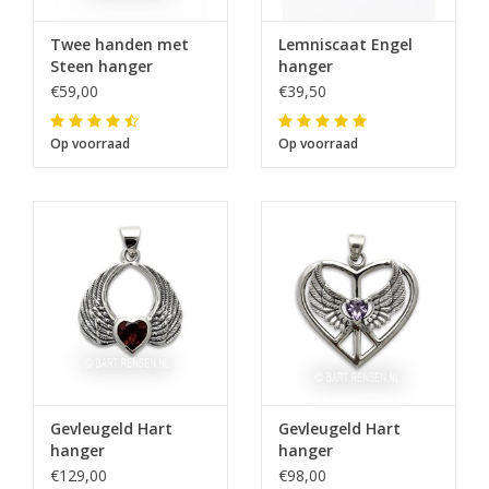
augustus
Twee handen met
Lemniscaat Engel
Steen hanger
hanger
€59,00
€39,50
Ik ben afwezig t/m 10 augustus.
Op voorraad
Op voorraad
De vermelding: -verzending op iedere dinsdag-
vervalt tijdeijk.
Gevleugeld Hart
Gevleugeld Hart
hanger
hanger
€129,00
€98,00