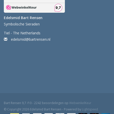
Edelsmid Bart Rensen
Symbolische Sieraden
Tiel - The Netherlands
edelsmid@bartrensen.nl
Bart Rensen
9,7
/
10
-
2242
beoordelingen op
WebwinkelKeur
© Copyright 2026 Edelsmid Bart Rensen - Powered by
Lightspeed