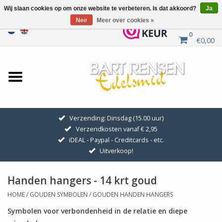
Wij slaan cookies op om onze website te verbeteren. Is dat akkoord?
Ja
Nee
Meer over cookies »
0
€0,00
Home
Uitverkoop
ZILVEREN SYMBOLEN
Verzending: Dinsdag (15.00 uur)
Verzendkosten vanaf € 2,95
GOUDEN SYMBOLEN
iDEAL - Paypal - Creditcards - etc.
Uitverkoop!
Hanger Kettingen
Handen hangers - 14 krt goud
Oorhangers
HOME
/
GOUDEN SYMBOLEN
/
GOUDEN HANDEN HANGERS
Symbolen voor verbondenheid in de relatie en diepe
Medaillons