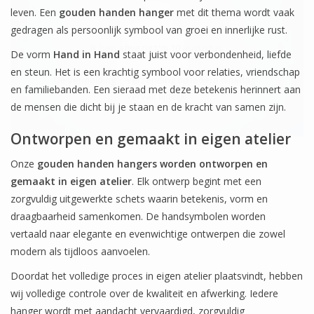
leven. Een
gouden handen hanger
met dit thema wordt vaak
gedragen als persoonlijk symbool van groei en innerlijke rust.
Ik ben afwezig t/m 10 augustus.
De vorm
Hand in Hand
staat juist voor verbondenheid, liefde
en steun. Het is een krachtig symbool voor relaties, vriendschap
De vermelding: -verzending op iedere dinsdag-
en familiebanden. Een sieraad met deze betekenis herinnert aan
vervalt tijdeijk.
de mensen die dicht bij je staan en de kracht van samen zijn.
Ontworpen en gemaakt in eigen atelier
Onze
gouden handen hangers worden ontworpen en
gemaakt in eigen atelier
. Elk ontwerp begint met een
zorgvuldig uitgewerkte schets waarin betekenis, vorm en
draagbaarheid samenkomen. De handsymbolen worden
vertaald naar elegante en evenwichtige ontwerpen die zowel
modern als tijdloos aanvoelen.
Doordat het volledige proces in eigen atelier plaatsvindt, hebben
wij volledige controle over de kwaliteit en afwerking. Iedere
hanger wordt met aandacht vervaardigd, zorgvuldig