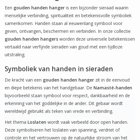
Een
gouden handen hanger
is een bijzonder sieraad waarin
menselijke verbinding, spiritualiteit en betekenisvolle symboliek
samenkomen. Handen staan al eeuwenlang symbool voor
geven, ontvangen, beschermen en verbinden. In onze collectie
gouden handen hangers
worden deze universele betekenissen
vertaald naar verfijnde sieraden van goud met een tijdloze
uitstraling.
Symboliek van handen in sieraden
De kracht van een
gouden handen hanger
zit in de eenvoud
en diepe betekenis van het handgebaar. De
Namasté-handen
bijvoorbeeld staan symbool voor respect, dankbaarheid en de
erkenning van het goddelijke in de ander. Dit gebaar wordt
wereldwijd gebruikt als teken van vrede en verbinding.
De eerstvolgende
verzenddatum is woensdag 12
Het thema
Loslaten
wordt vaak verbeeld door open handen.
augustus
Deze symboliseren het loslaten van spanning, verdriet of
controle en het vertrouwen op de natuurlijke stroom van het