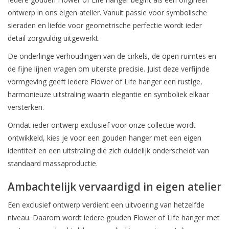
ontwerp in ons eigen atelier. Vanuit passie voor symbolische
sieraden en liefde voor geometrische perfectie wordt ieder
detail zorgvuldig uitgewerkt.
De onderlinge verhoudingen van de cirkels, de open ruimtes en
de fijne lijnen vragen om uiterste precisie. Juist deze verfijnde
vormgeving geeft iedere Flower of Life hanger een rustige,
harmonieuze uitstraling waarin elegantie en symboliek elkaar
versterken.
Omdat ieder ontwerp exclusief voor onze collectie wordt
De eerstvolgende
ontwikkeld, kies je voor een gouden hanger met een eigen
verzenddatum is woensdag 12
identiteit en een uitstraling die zich duidelijk onderscheidt van
augustus
standaard massaproductie.
Ambachtelijk vervaardigd in eigen atelier
Een exclusief ontwerp verdient een uitvoering van hetzelfde
Ik ben afwezig t/m 10 augustus.
niveau. Daarom wordt iedere gouden Flower of Life hanger met