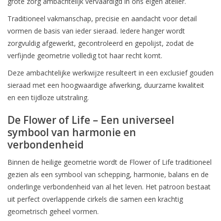
grote zorg ambachtelijk vervaardigd in ons eigen atelier.
De vermelding: -verzending op iedere dinsdag-
Traditioneel vakmanschap, precisie en aandacht voor detail
vervalt tijdeijk.
vormen de basis van ieder sieraad. Iedere hanger wordt
zorgvuldig afgewerkt, gecontroleerd en gepolijst, zodat de
verfijnde geometrie volledig tot haar recht komt.
Deze ambachtelijke werkwijze resulteert in een exclusief gouden
sieraad met een hoogwaardige afwerking, duurzame kwaliteit
en een tijdloze uitstraling.
De Flower of Life – Een universeel
symbool van harmonie en
verbondenheid
Binnen de heilige geometrie wordt de Flower of Life traditioneel
gezien als een symbool van schepping, harmonie, balans en de
onderlinge verbondenheid van al het leven. Het patroon bestaat
uit perfect overlappende cirkels die samen een krachtig
geometrisch geheel vormen.