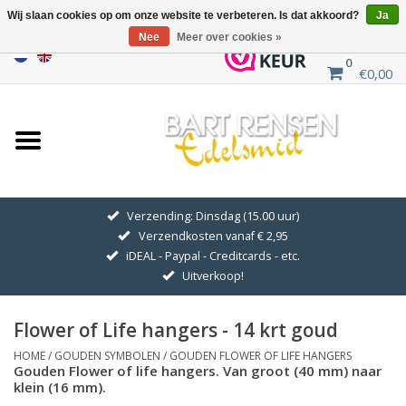
Wij slaan cookies op om onze website te verbeteren. Is dat akkoord?
Ja
Nee
Meer over cookies »
0
€0,00
Home
Uitverkoop
ZILVEREN SYMBOLEN
Verzending: Dinsdag (15.00 uur)
Verzendkosten vanaf € 2,95
GOUDEN SYMBOLEN
iDEAL - Paypal - Creditcards - etc.
Uitverkoop!
Hanger Kettingen
Flower of Life hangers - 14 krt goud
Oorhangers
HOME
/
GOUDEN SYMBOLEN
/
GOUDEN FLOWER OF LIFE HANGERS
Gouden Flower of life hangers. Van groot (40 mm) naar
klein (16 mm).
Medaillons