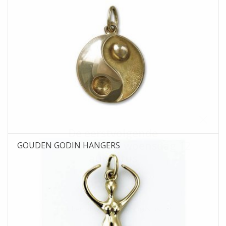
De eerstvolgende
verzenddatum is woensdag 12
GOUDEN GODIN HANGERS
augustus
Ik ben afwezig t/m 10 augustus.