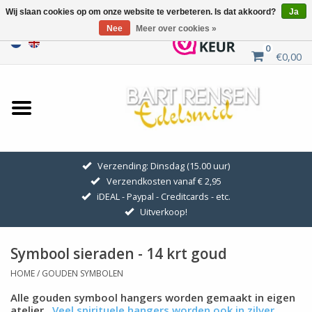
Wij slaan cookies op om onze website te verbeteren. Is dat akkoord?
Ja
Nee
Meer over cookies »
0
€0,00
Home
Uitverkoop
ZILVEREN SYMBOLEN
Verzending: Dinsdag (15.00 uur)
Verzendkosten vanaf € 2,95
GOUDEN SYMBOLEN
iDEAL - Paypal - Creditcards - etc.
Uitverkoop!
Hanger Kettingen
Symbool sieraden - 14 krt goud
Oorhangers
HOME
/
GOUDEN SYMBOLEN
Alle gouden symbool hangers worden gemaakt in eigen
Medaillons
atelier.
Veel spirituele hangers worden ook in zilver