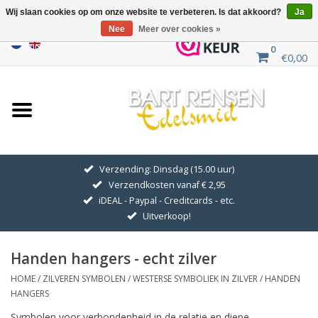
Wij slaan cookies op om onze website te verbeteren. Is dat akkoord?
Ja
Nee
Meer over cookies »
0
€0,00
Home
Uitverkoop
ZILVEREN SYMBOLEN
Verzending: Dinsdag (15.00 uur)
Verzendkosten vanaf € 2,95
GOUDEN SYMBOLEN
iDEAL - Paypal - Creditcards - etc.
Uitverkoop!
Hanger Kettingen
Handen hangers - echt zilver
Oorhangers
HOME
/
ZILVEREN SYMBOLEN
/
WESTERSE SYMBOLIEK IN ZILVER
/
HANDEN
HANGERS
Medaillons
Symbolen voor verbondenheid in de relatie en diepe