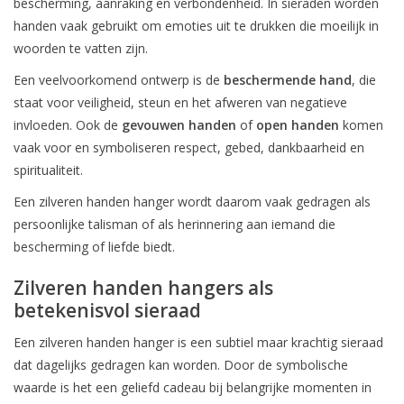
bescherming, aanraking en verbondenheid. In sieraden worden
handen vaak gebruikt om emoties uit te drukken die moeilijk in
woorden te vatten zijn.
Een veelvoorkomend ontwerp is de
beschermende hand
, die
staat voor veiligheid, steun en het afweren van negatieve
invloeden. Ook de
gevouwen handen
of
open handen
komen
vaak voor en symboliseren respect, gebed, dankbaarheid en
spiritualiteit.
Een zilveren handen hanger wordt daarom vaak gedragen als
persoonlijke talisman of als herinnering aan iemand die
bescherming of liefde biedt.
Zilveren handen hangers als
De eerstvolgende
betekenisvol sieraad
verzenddatum is woensdag 12
augustus
Een zilveren handen hanger is een subtiel maar krachtig sieraad
dat dagelijks gedragen kan worden. Door de symbolische
waarde is het een geliefd cadeau bij belangrijke momenten in