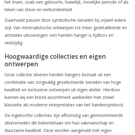
het leven, zoals een geboorte, huwelijk, moeilijke periode of als
Ik ben afwezig t/m 10 augustus.
teken van steun en verbondenheid.
Daarnaast passen deze symbolische sieraden bij vrijwel iedere
De vermelding: -verzending op iedere dinsdag-
stijl. Van minimalistische ontwerpen tot meer gedetailleerde en
vervalt tijdeijk.
artistieke uitvoeringen: een handen hanger is tijdloos en
veelzijdig.
Hoogwaardige collecties en eigen
ontwerpen
Onze collectie zilveren handen hangers bestaat uit een
combinatie van zorgvuldig geselecteerde sieraden van hoge
kwaliteit en exclusieve ontwerpen uit eigen atelier. Hierdoor
kunnen wij een breed assortiment aanbieden met zowel
klassieke als moderne interpretaties van het handensymbool.
De ingekochte collecties zijn afkomstig van gerenommeerde
zilversmeden die bekendstaan om hun vakmanschap en
duurzame kwaliteit. Deze worden aangevuld met eigen