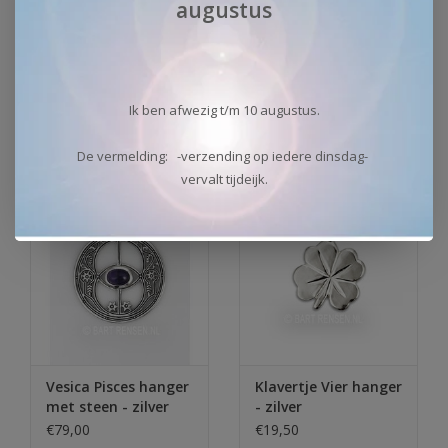
augustus
Zilveren Vesica
Zilveren Vesica
Pisces hanger
Pisces hanger
€39,50
€45,00
Ik ben afwezig t/m 10 augustus.
Op voorraad
Op voorraad
De vermelding: -verzending op iedere dinsdag-
vervalt tijdeijk.
Vesica Pisces hanger
Klavertje Vier hanger
met steen - zilver
- zilver
€79,00
€19,50