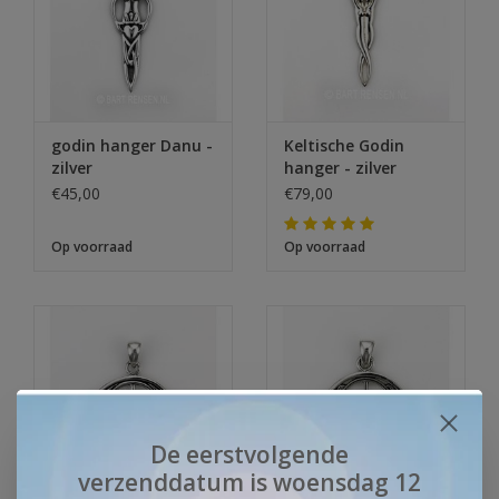
godin hanger Danu -
Keltische Godin
zilver
hanger - zilver
€45,00
€79,00
Op voorraad
Op voorraad
De eerstvolgende
verzenddatum is woensdag 12