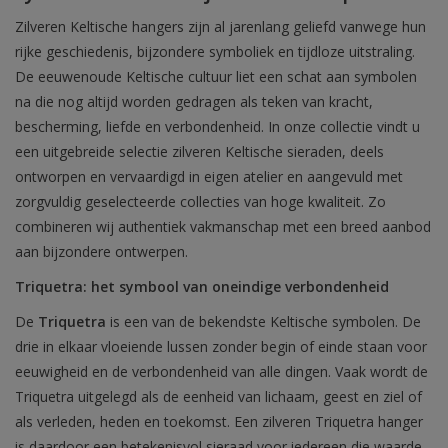
Zilveren Keltische hangers zijn al jarenlang geliefd vanwege hun
rijke geschiedenis, bijzondere symboliek en tijdloze uitstraling.
De eeuwenoude Keltische cultuur liet een schat aan symbolen
na die nog altijd worden gedragen als teken van kracht,
bescherming, liefde en verbondenheid. In onze collectie vindt u
een uitgebreide selectie zilveren Keltische sieraden, deels
ontworpen en vervaardigd in eigen atelier en aangevuld met
zorgvuldig geselecteerde collecties van hoge kwaliteit. Zo
combineren wij authentiek vakmanschap met een breed aanbod
aan bijzondere ontwerpen.
Triquetra: het symbool van oneindige verbondenheid
De
Triquetra
is een van de bekendste Keltische symbolen. De
drie in elkaar vloeiende lussen zonder begin of einde staan voor
eeuwigheid en de verbondenheid van alle dingen. Vaak wordt de
Triquetra uitgelegd als de eenheid van lichaam, geest en ziel of
als verleden, heden en toekomst. Een zilveren Triquetra hanger
is daardoor een betekenisvol sieraad voor iedereen die waarde