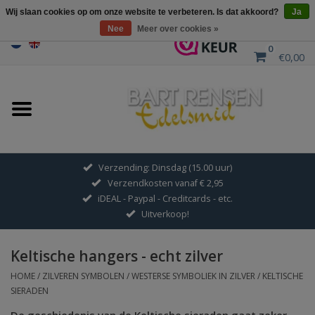
Wij slaan cookies op om onze website te verbeteren. Is dat akkoord?
Ja
Nee
Meer over cookies »
0
€0,00
Home
Uitverkoop
ZILVEREN SYMBOLEN
Verzending: Dinsdag (15.00 uur)
Verzendkosten vanaf € 2,95
GOUDEN SYMBOLEN
iDEAL - Paypal - Creditcards - etc.
Uitverkoop!
Hanger Kettingen
Keltische hangers - echt zilver
Oorhangers
HOME
/
ZILVEREN SYMBOLEN
/
WESTERSE SYMBOLIEK IN ZILVER
/
KELTISCHE
SIERADEN
Medaillons
De geschiedenis van de Keltische sieraden gaat zeker