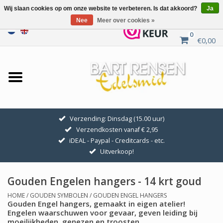
Wij slaan cookies op om onze website te verbeteren. Is dat akkoord?
Ja
Nee
Meer over cookies »
0
€0,00
Home
Uitverkoop
ZILVEREN SYMBOLEN
Verzending: Dinsdag (15.00 uur)
Verzendkosten vanaf € 2,95
GOUDEN SYMBOLEN
iDEAL - Paypal - Creditcards - etc.
Uitverkoop!
Hanger Kettingen
Gouden Engelen hangers - 14 krt goud
Oorhangers
HOME
/
GOUDEN SYMBOLEN
/
GOUDEN ENGEL HANGERS
Gouden Engel hangers, gemaakt in eigen atelier!
Engelen waarschuwen voor gevaar, geven leiding bij
Medaillons
moeilijkheden, genezen en troosten.