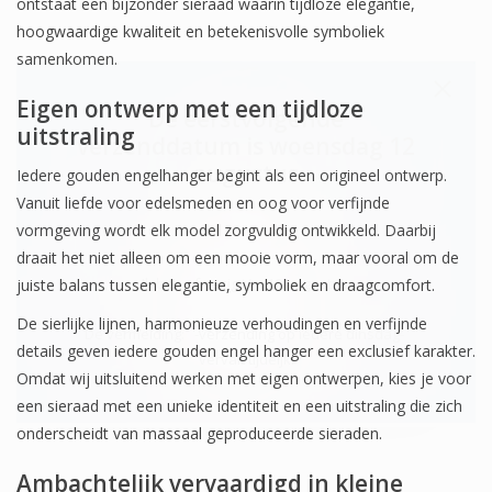
ontstaat een bijzonder sieraad waarin tijdloze elegantie,
hoogwaardige kwaliteit en betekenisvolle symboliek
samenkomen.
Eigen ontwerp met een tijdloze
De eerstvolgende
uitstraling
verzenddatum is woensdag 12
augustus
Iedere gouden engelhanger begint als een origineel ontwerp.
Vanuit liefde voor edelsmeden en oog voor verfijnde
vormgeving wordt elk model zorgvuldig ontwikkeld. Daarbij
draait het niet alleen om een mooie vorm, maar vooral om de
Ik ben afwezig t/m 10 augustus.
juiste balans tussen elegantie, symboliek en draagcomfort.
De sierlijke lijnen, harmonieuze verhoudingen en verfijnde
De vermelding: -verzending op iedere dinsdag-
details geven iedere gouden engel hanger een exclusief karakter.
vervalt tijdeijk.
Omdat wij uitsluitend werken met eigen ontwerpen, kies je voor
een sieraad met een unieke identiteit en een uitstraling die zich
onderscheidt van massaal geproduceerde sieraden.
Ambachtelijk vervaardigd in kleine