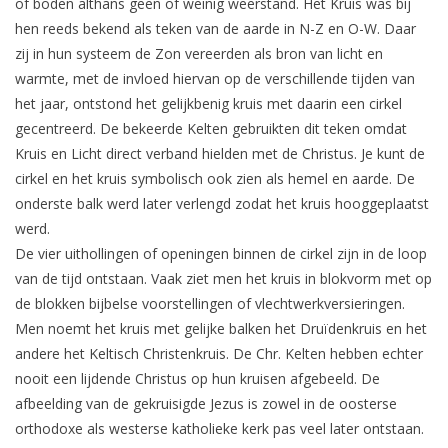
of boden althans geen of weinig weerstand. Het Kruis was bij
hen reeds bekend als teken van de aarde in N-Z en O-W. Daar
zij in hun systeem de Zon vereerden als bron van licht en
warmte, met de invloed hiervan op de verschillende tijden van
het jaar, ontstond het gelijkbenig kruis met daarin een cirkel
gecentreerd. De bekeerde Kelten gebruikten dit teken omdat
Kruis en Licht direct verband hielden met de Christus. Je kunt de
cirkel en het kruis symbolisch ook zien als hemel en aarde. De
onderste balk werd later verlengd zodat het kruis hooggeplaatst
werd.
De vier uithollingen of openingen binnen de cirkel zijn in de loop
van de tijd ontstaan. Vaak ziet men het kruis in blokvorm met op
de blokken bijbelse voorstellingen of vlechtwerkversieringen.
Men noemt het kruis met gelijke balken het Druïdenkruis en het
andere het Keltisch Christenkruis. De Chr. Kelten hebben echter
nooit een lijdende Christus op hun kruisen afgebeeld. De
afbeelding van de gekruisigde Jezus is zowel in de oosterse
orthodoxe als westerse katholieke kerk pas veel later ontstaan.