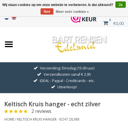
Wij slaan cookies op om onze website te verbeteren. Is dat akkoord?
Ja
Nee
Meer over cookies »
0
€0,00
Home
Uitverkoop
ZILVEREN SYMBOLEN
Verzending: Dinsdag (15.00 uur)
Verzendkosten vanaf € 2,95
GOUDEN SYMBOLEN
iDEAL - Paypal - Creditcards - etc.
Uitverkoop!
Hanger Kettingen
Keltisch Kruis hanger - echt zilver
Oorhangers
2 reviews
HOME
/
KELTISCH KRUIS HANGER - ECHT ZILVER
Medaillons