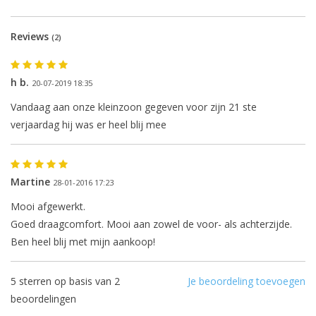
Reviews
(2)
h b.
20-07-2019 18:35
Vandaag aan onze kleinzoon gegeven voor zijn 21 ste
verjaardag hij was er heel blij mee
De eerstvolgende
verzenddatum is woensdag 12
Martine
28-01-2016 17:23
augustus
Mooi afgewerkt.
Goed draagcomfort. Mooi aan zowel de voor- als achterzijde.
Ben heel blij met mijn aankoop!
Ik ben afwezig t/m 10 augustus.
5
sterren op basis van
2
Je beoordeling toevoegen
De vermelding: -verzending op iedere dinsdag-
beoordelingen
vervalt tijdeijk.