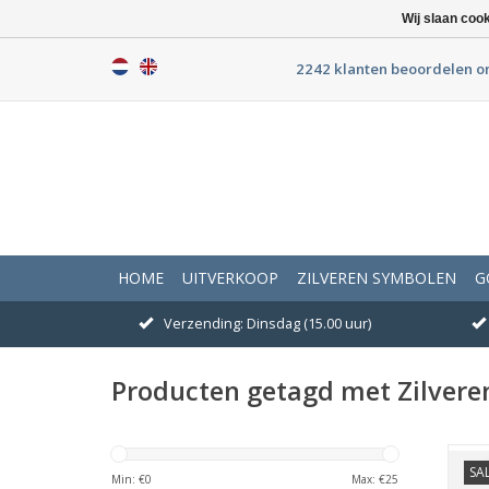
Wij slaan coo
2242 klanten beoordelen o
HOME
UITVERKOOP
ZILVEREN SYMBOLEN
G
Verzending: Dinsdag (15.00 uur)
Producten getagd met Zilvere
SA
A
Min: €
0
Max: €
25