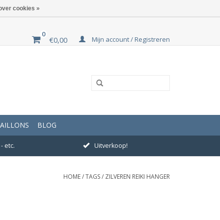
over cookies »
0
Mijn account / Registreren
€0,00
AILLONS
BLOG
- etc.
Uitverkoop!
HOME
/
TAGS
/
ZILVEREN REIKI HANGER