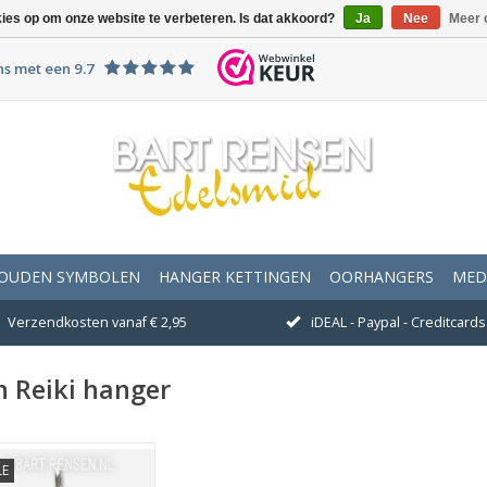
kies op om onze website te verbeteren. Is dat akkoord?
Ja
Nee
Meer 
ns met een 9.7
OUDEN SYMBOLEN
HANGER KETTINGEN
OORHANGERS
MED
Verzendkosten vanaf € 2,95
iDEAL - Paypal - Creditcards 
n Reiki hanger
LE
fmeting 32 x 24 mm