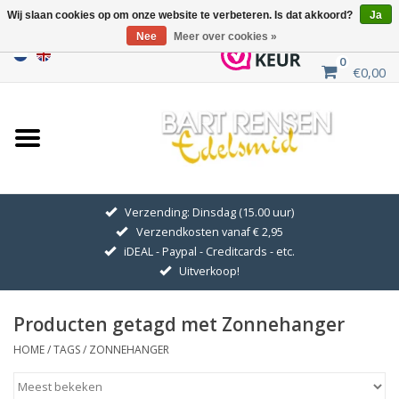
Wij slaan cookies op om onze website te verbeteren. Is dat akkoord?
Ja
Nee
Meer over cookies »
0
€0,00
Home
Uitverkoop
ZILVEREN SYMBOLEN
Verzending: Dinsdag (15.00 uur)
Verzendkosten vanaf € 2,95
GOUDEN SYMBOLEN
iDEAL - Paypal - Creditcards - etc.
Uitverkoop!
Hanger Kettingen
Producten getagd met Zonnehanger
Oorhangers
HOME
/
TAGS
/
ZONNEHANGER
Medaillons