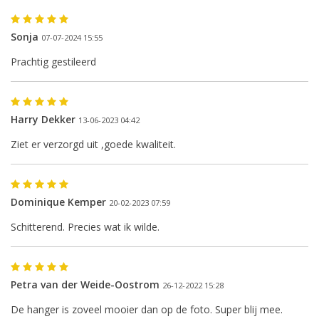
Sonja
07-07-2024 15:55
Prachtig gestileerd
Harry Dekker
13-06-2023 04:42
De eerstvolgende
Ziet er verzorgd uit ,goede kwaliteit.
verzenddatum is woensdag 12
augustus
Dominique Kemper
20-02-2023 07:59
Schitterend. Precies wat ik wilde.
Ik ben afwezig t/m 10 augustus.
Petra van der Weide-Oostrom
De vermelding: -verzending op iedere dinsdag-
26-12-2022 15:28
vervalt tijdeijk.
De hanger is zoveel mooier dan op de foto. Super blij mee.