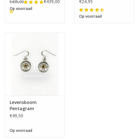
€439,00
€24,95
€495,00
Op voorraad
Op voorraad
Levensboom
Pentagram
Oorhangers
€49,50
Op voorraad