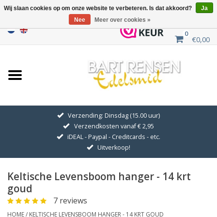
Wij slaan cookies op om onze website te verbeteren. Is dat akkoord?
Ja
Nee
Meer over cookies »
0
€0,00
Home
Uitverkoop
ZILVEREN SYMBOLEN
Verzending: Dinsdag (15.00 uur)
Verzendkosten vanaf € 2,95
GOUDEN SYMBOLEN
iDEAL - Paypal - Creditcards - etc.
Uitverkoop!
Hanger Kettingen
Keltische Levensboom hanger - 14 krt
Oorhangers
goud
7 reviews
Medaillons
HOME
/
KELTISCHE LEVENSBOOM HANGER - 14 KRT GOUD