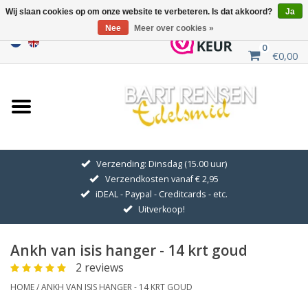
Wij slaan cookies op om onze website te verbeteren. Is dat akkoord?
Ja
Nee
Meer over cookies »
0
€0,00
Home
Uitverkoop
ZILVEREN SYMBOLEN
Verzending: Dinsdag (15.00 uur)
Verzendkosten vanaf € 2,95
GOUDEN SYMBOLEN
iDEAL - Paypal - Creditcards - etc.
Uitverkoop!
Hanger Kettingen
Ankh van isis hanger - 14 krt goud
Oorhangers
2 reviews
HOME
/
ANKH VAN ISIS HANGER - 14 KRT GOUD
Medaillons