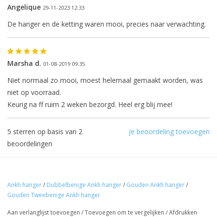
Angelique
29-11-2023 12:33
De hanger en de ketting waren mooi, precies naar verwachting.
Marsha d.
01-08-2019 09:35
De eerstvolgende
Niet normaal zo mooi, moest helemaal gemaakt worden, was
verzenddatum is woensdag 12
niet op voorraad.
augustus
Keurig na ff ruim 2 weken bezorgd. Heel erg blij mee!
5
sterren op basis van
2
Je beoordeling toevoegen
beoordelingen
Ik ben afwezig t/m 10 augustus.
De vermelding: -verzending op iedere dinsdag-
Ankh hanger
/
Dubbelbenige Ankh hanger
/
Gouden Ankh hanger
/
vervalt tijdeijk.
Gouden Tweebenige Ankh hanger
Aan verlanglijst toevoegen
/
Toevoegen om te vergelijken
/
Afdrukken