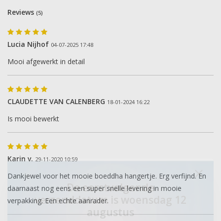
Reviews
(5)
Lucia Nijhof
04-07-2025 17:48
Mooi afgewerkt in detail
CLAUDETTE VAN CALENBERG
18-01-2024 16:22
Is mooi bewerkt
Karin v.
29-11-2020 10:59
Dankjewel voor het mooie boeddha hangertje. Erg verfijnd. En
De eerstvolgende
daarnaast nog eens een super snelle levering in mooie
verzenddatum is woensdag 12
verpakking. Een echte aanrader.
augustus