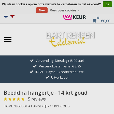
Wij slaan cookies op om onze website te verbeteren. Is dat akkoord?
Ja
Nee
Meer over cookies »
0
€0,00
Home
Uitverkoop
ZILVEREN SYMBOLEN
Verzending: Dinsdag (15.00 uur)
Verzendkosten vanaf € 2,95
GOUDEN SYMBOLEN
iDEAL - Paypal - Creditcards - etc.
Uitverkoop!
Hanger Kettingen
Boeddha hangertje - 14 krt goud
Oorhangers
5 reviews
HOME
/
BOEDDHA HANGERTJE - 14 KRT GOUD
Medaillons