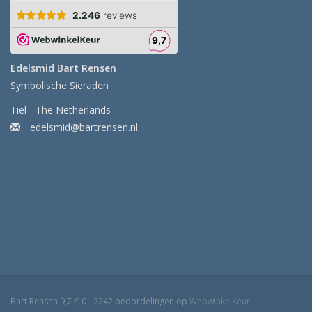
Edelsmid Bart Rensen
Symbolische Sieraden
Tiel - The Netherlands
edelsmid@bartrensen.nl
Bart Rensen
9,7
/
10
-
2242
beoordelingen op
WebwinkelKeur