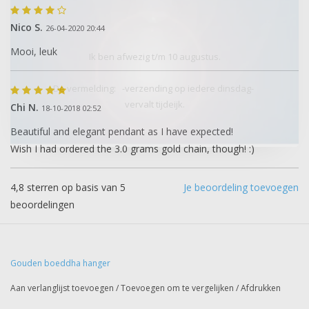
Nico S.
26-04-2020 20:44
Mooi, leuk
Ik ben afwezig t/m 10 augustus.
De vermelding: -verzending op iedere dinsdag-
vervalt tijdeijk.
Chi N.
18-10-2018 02:52
Beautiful and elegant pendant as I have expected!
Wish I had ordered the 3.0 grams gold chain, though! :)
4,8
sterren op basis van
5
Je beoordeling toevoegen
beoordelingen
Gouden boeddha hanger
Aan verlanglijst toevoegen
/
Toevoegen om te vergelijken
/
Afdrukken