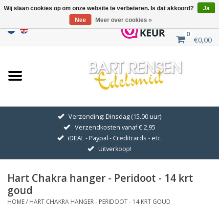
Wij slaan cookies op om onze website te verbeteren. Is dat akkoord?
Ja
Nee
Meer over cookies »
0
€0,00
Home
Uitverkoop
ZILVEREN SYMBOLEN
Verzending: Dinsdag (15.00 uur)
Verzendkosten vanaf € 2,95
GOUDEN SYMBOLEN
iDEAL - Paypal - Creditcards - etc.
Uitverkoop!
Hanger Kettingen
Hart Chakra hanger - Peridoot - 14 krt
Oorhangers
goud
HOME
/
HART CHAKRA HANGER - PERIDOOT - 14 KRT GOUD
Medaillons