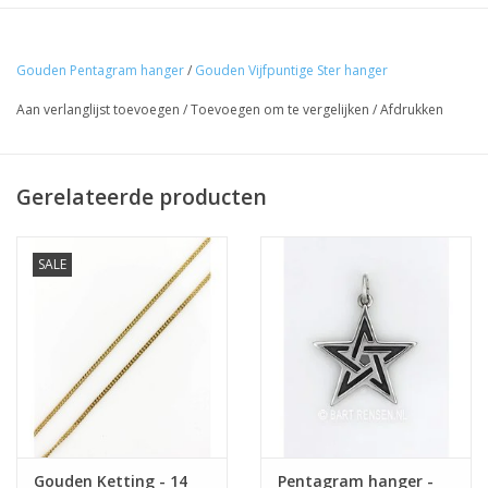
Gouden Pentagram hanger
/
Gouden Vijfpuntige Ster hanger
Aan verlanglijst toevoegen
/
Toevoegen om te vergelijken
/
Afdrukken
Gerelateerde producten
De eerstvolgende
verzenddatum is woensdag 12
augustus
SALE
Ik ben afwezig t/m 10 augustus.
De vermelding: -verzending op iedere dinsdag-
vervalt tijdeijk.
Gouden Ketting - 14
Pentagram hanger -