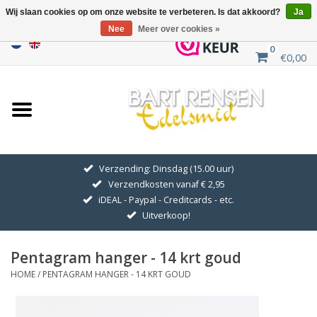
Wij slaan cookies op om onze website te verbeteren. Is dat akkoord?
Ja
Nee
Meer over cookies »
0
€0,00
Home
Uitverkoop
ZILVEREN SYMBOLEN
Verzending: Dinsdag (15.00 uur)
Verzendkosten vanaf € 2,95
GOUDEN SYMBOLEN
iDEAL - Paypal - Creditcards - etc.
Uitverkoop!
Hanger Kettingen
Pentagram hanger - 14 krt goud
Oorhangers
HOME
/
PENTAGRAM HANGER - 14 KRT GOUD
Medaillons