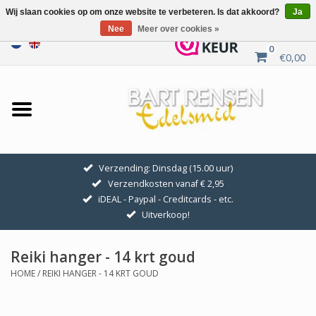
Wij slaan cookies op om onze website te verbeteren. Is dat akkoord?
Ja
Nee
Meer over cookies »
0
€0,00
Home
Uitverkoop
ZILVEREN SYMBOLEN
Verzending: Dinsdag (15.00 uur)
Verzendkosten vanaf € 2,95
GOUDEN SYMBOLEN
iDEAL - Paypal - Creditcards - etc.
Uitverkoop!
Hanger Kettingen
Reiki hanger - 14 krt goud
Oorhangers
HOME
/
REIKI HANGER - 14 KRT GOUD
Medaillons