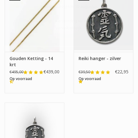
Ik ben afwezig t/m 10 augustus.
De vermelding: -verzending op iedere dinsdag-
vervalt tijdeijk.
Gouden Ketting - 14
Reiki hanger - zilver
krt
€439,00
€22,95
€495,00
€39,50
Op voorraad
Op voorraad