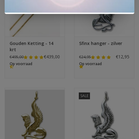
Gouden Ketting - 14
Sfinx hanger - zilver
krt
€439,00
€12,95
€495,00
€24,95
Op voorraad
Op voorraad
SALE