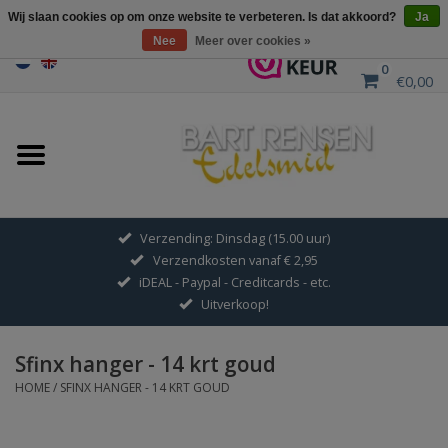
Wij slaan cookies op om onze website te verbeteren. Is dat akkoord?
Ja
Nee
Meer over cookies »
0
€0,00
Home
Uitverkoop
ZILVEREN SYMBOLEN
Verzending: Dinsdag (15.00 uur)
Verzendkosten vanaf € 2,95
GOUDEN SYMBOLEN
iDEAL - Paypal - Creditcards - etc.
Uitverkoop!
Hanger Kettingen
Sfinx hanger - 14 krt goud
Oorhangers
HOME
/
SFINX HANGER - 14 KRT GOUD
Medaillons