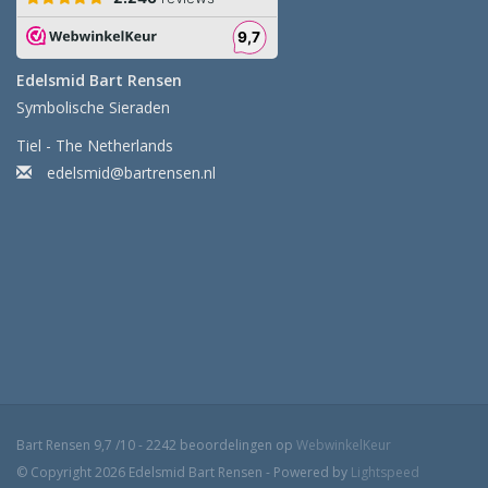
Edelsmid Bart Rensen
Symbolische Sieraden
Tiel - The Netherlands
edelsmid@bartrensen.nl
Bart Rensen
9,7
/
10
-
2242
beoordelingen op
WebwinkelKeur
© Copyright 2026 Edelsmid Bart Rensen - Powered by
Lightspeed