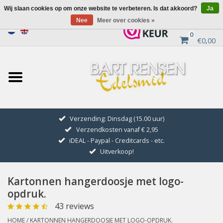
Wij slaan cookies op om onze website te verbeteren. Is dat akkoord?
Ja
Nee
Meer over cookies »
0
€0,00
Home
Uitverkoop
ZILVEREN SYMBOLEN
Verzending: Dinsdag (15.00 uur)
Verzendkosten vanaf € 2,95
GOUDEN SYMBOLEN
iDEAL - Paypal - Creditcards - etc.
Uitverkoop!
Hanger Kettingen
Kartonnen hangerdoosje met logo-
Oorhangers
opdruk.
43 reviews
Medaillons
HOME
/
KARTONNEN HANGERDOOSJE MET LOGO-OPDRUK.