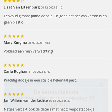
Lizet Van Litsenburg
04-12-2023 21:12
Eenvoudig maar prima doosje. En goed dat het van karton is en
geen plastic
Mary Kingma
21-09-2023 17:12
Voldeed aan mijn verwachting!
Carla Roghair
11-06-2023 17:47
Prachtig doosje in een stijl die helemaal past.
De eerstvolgende
verzenddatum is woensdag 12
Jan Willem van der Lichte
15-12-2022 15:30
augustus
Netjes verpakt ook de details met het zilverpoetsdoekje