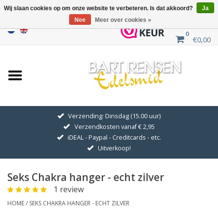
Wij slaan cookies op om onze website te verbeteren. Is dat akkoord?
Ja
Nee
Meer over cookies »
0
€0,00
Home
Uitverkoop
ZILVEREN SYMBOLEN
Verzending: Dinsdag (15.00 uur)
Verzendkosten vanaf € 2,95
GOUDEN SYMBOLEN
iDEAL - Paypal - Creditcards - etc.
Uitverkoop!
Hanger Kettingen
Seks Chakra hanger - echt zilver
Oorhangers
1 review
HOME
/
SEKS CHAKRA HANGER - ECHT ZILVER
Medaillons