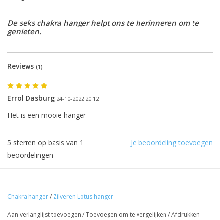
De seks chakra hanger helpt ons te herinneren om te
genieten.
Reviews
(1)
De eerstvolgende
verzenddatum is woensdag 12
Errol Dasburg
24-10-2022 20:12
augustus
Het is een mooie hanger
5
sterren op basis van
1
Je beoordeling toevoegen
Ik ben afwezig t/m 10 augustus.
beoordelingen
De vermelding: -verzending op iedere dinsdag-
vervalt tijdeijk.
Chakra hanger
/
Zilveren Lotus hanger
Aan verlanglijst toevoegen
/
Toevoegen om te vergelijken
/
Afdrukken