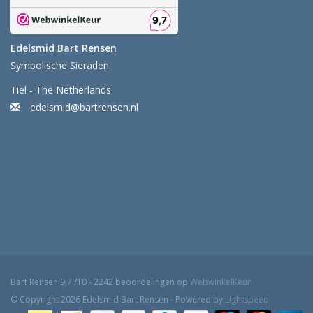
Edelsmid Bart Rensen
Symbolische Sieraden
Tiel - The Netherlands
edelsmid@bartrensen.nl
Bart Rensen
9,7
/
10
-
2242
beoordelingen op
WebwinkelKeur
© Copyright 2026 Edelsmid Bart Rensen - Powered by
Lightspeed