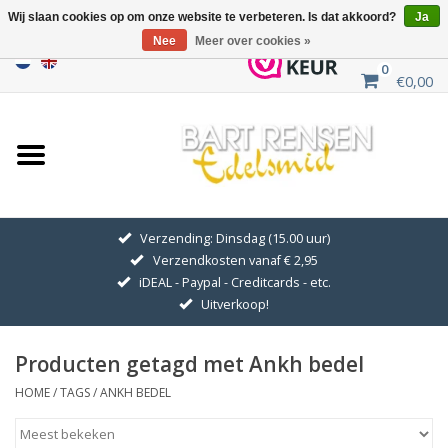
Wij slaan cookies op om onze website te verbeteren. Is dat akkoord?
Ja
Nee
Meer over cookies »
0
€0,00
Home
Uitverkoop
ZILVEREN SYMBOLEN
Verzending: Dinsdag (15.00 uur)
Verzendkosten vanaf € 2,95
GOUDEN SYMBOLEN
iDEAL - Paypal - Creditcards - etc.
Uitverkoop!
Hanger Kettingen
Producten getagd met Ankh bedel
Oorhangers
HOME
/
TAGS
/
ANKH BEDEL
Medaillons