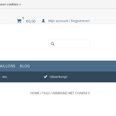
over cookies »
0
Mijn account / Registreren
€0,00
AILLONS
BLOG
- etc.
Uitverkoop!
HOME
/
TAGS
/
ARMBAND MET CHAKRA'S