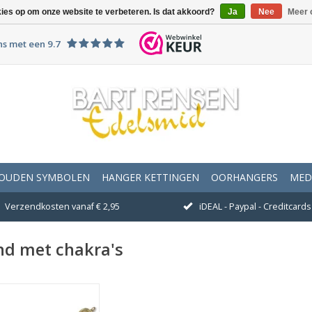
kies op om onze website te verbeteren. Is dat akkoord?
Ja
Nee
Meer 
ns met een 9.7
OUDEN SYMBOLEN
HANGER KETTINGEN
OORHANGERS
MED
Verzendkosten vanaf € 2,95
iDEAL - Paypal - Creditcards 
d met chakra's
fmeting 190 x 18 mm