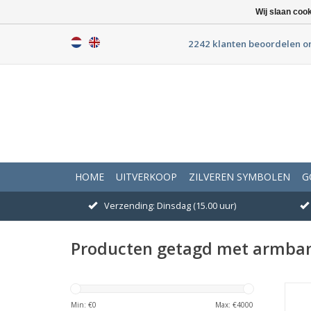
Wij slaan coo
2242 klanten beoordelen o
HOME
UITVERKOOP
ZILVEREN SYMBOLEN
G
Verzending: Dinsdag (15.00 uur)
Producten getagd met armban
A
Min: €
0
Max: €
4000