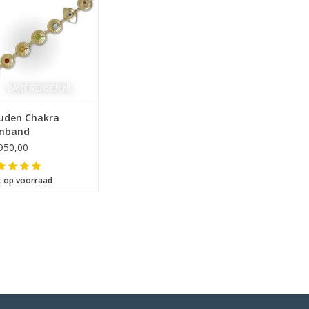
uden Chakra
mband
950,00
t op voorraad