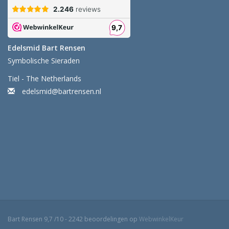
Edelsmid Bart Rensen
Symbolische Sieraden
Tiel - The Netherlands
edelsmid@bartrensen.nl
Bart Rensen
9,7
/
10
-
2242
beoordelingen op
WebwinkelKeur