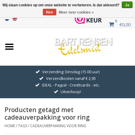
Wij slaan cookies op om onze website te verbeteren. Is dat akkoord?
Ja
Nee
Meer over cookies »
0
€0,00
Home
Uitverkoop
ZILVEREN SYMBOLEN
Verzending: Dinsdag (15.00 uur)
Verzendkosten vanaf € 2,95
GOUDEN SYMBOLEN
iDEAL - Paypal - Creditcards - etc.
Uitverkoop!
Hanger Kettingen
Producten getagd met
Oorhangers
cadeauverpakking voor ring
HOME
/
TAGS
/
CADEAUVERPAKKING VOOR RING
Medaillons