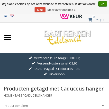
Wij slaan cookies op om onze website te verbeteren. Is dat akkoord?
Ja
Nee
Meer over cookies »
0
€0,00
Home
Uitverkoop
ZILVEREN SYMBOLEN
Verzending: Dinsdag (15.00 uur)
Verzendkosten vanaf € 2,95
GOUDEN SYMBOLEN
iDEAL - Paypal - Creditcards - etc.
Uitverkoop!
Hanger Kettingen
Producten getagd met Caduceus hanger
Oorhangers
HOME
/
TAGS
/
CADUCEUS HANGER
Medaillons