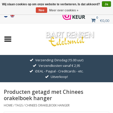
Wij slaan cookies op om onze website te verbeteren. Is dat akkoord?
Ja
Nee
Meer over cookies »
0
€0,00
Home
Uitverkoop
ZILVEREN SYMBOLEN
Verzending: Dinsdag (15.00 uur)
Verzendkosten vanaf € 2,95
GOUDEN SYMBOLEN
iDEAL - Paypal - Creditcards - etc.
Uitverkoop!
Hanger Kettingen
Producten getagd met Chinees
Oorhangers
orakelboek hanger
HOME
/
TAGS
/
CHINEES ORAKELBOEK HANGER
Medaillons