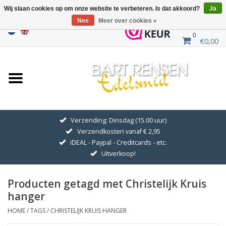
Wij slaan cookies op om onze website te verbeteren. Is dat akkoord?
Ja
Nee
Meer over cookies »
0
€0,00
Home
Uitverkoop
ZILVEREN SYMBOLEN
Verzending: Dinsdag (15.00 uur)
Verzendkosten vanaf € 2,95
GOUDEN SYMBOLEN
iDEAL - Paypal - Creditcards - etc.
Uitverkoop!
Hanger Kettingen
Producten getagd met Christelijk Kruis
Oorhangers
hanger
HOME
/
TAGS
/
CHRISTELIJK KRUIS HANGER
Medaillons