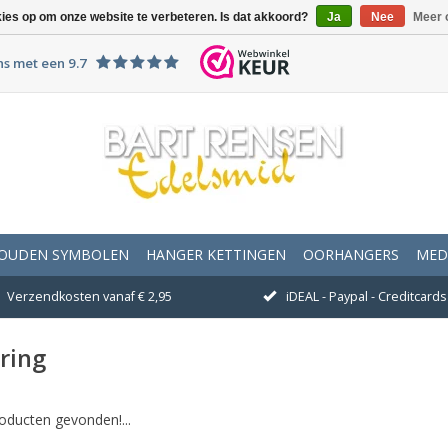
kies op om onze website te verbeteren. Is dat akkoord?
Ja
Nee
Meer 
ns met een 9.7
OUDEN SYMBOLEN
HANGER KETTINGEN
OORHANGERS
MED
Verzendkosten vanaf € 2,95
iDEAL - Paypal - Creditcards 
ring
oducten gevonden!...