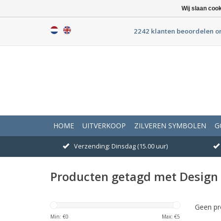
Wij slaan coo
2242 klanten beoordelen o
HOME
UITVERKOOP
ZILVEREN SYMBOLEN
G
Verzending: Dinsdag (15.00 uur)
Producten getagd met Design 
Geen pr
Min: €
0
Max: €
5