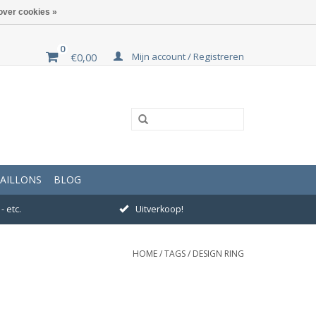
over cookies »
0
Mijn account / Registreren
€0,00
AILLONS
BLOG
- etc.
Uitverkoop!
HOME
/
TAGS
/
DESIGN RING