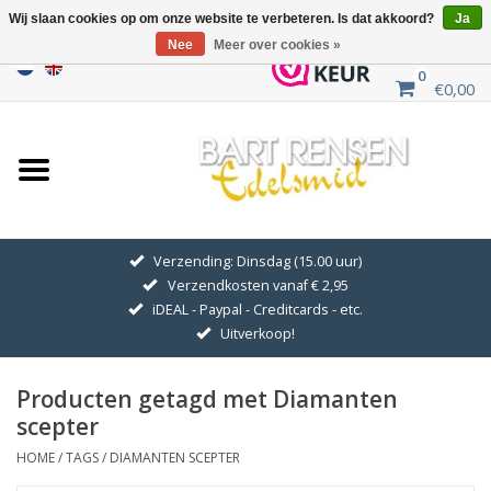
Wij slaan cookies op om onze website te verbeteren. Is dat akkoord?
Ja
Nee
Meer over cookies »
0
€0,00
Home
Uitverkoop
ZILVEREN SYMBOLEN
Verzending: Dinsdag (15.00 uur)
Verzendkosten vanaf € 2,95
GOUDEN SYMBOLEN
iDEAL - Paypal - Creditcards - etc.
Uitverkoop!
Hanger Kettingen
Producten getagd met Diamanten
Oorhangers
scepter
HOME
/
TAGS
/
DIAMANTEN SCEPTER
Medaillons