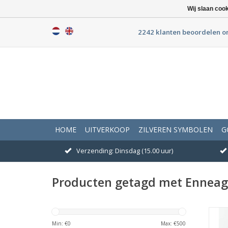
Wij slaan coo
2242 klanten beoordelen o
HOME
UITVERKOOP
ZILVEREN SYMBOLEN
G
Verzending: Dinsdag (15.00 uur)
Producten getagd met Ennea
A
Min: €
0
Max: €
500