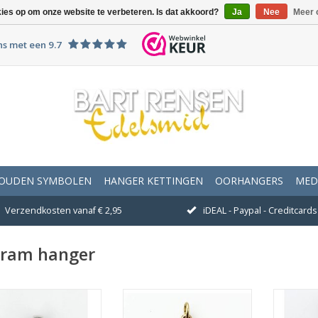
kies op om onze website te verbeteren. Is dat akkoord?
Ja
Nee
Meer 
ns met een 9.7
OUDEN SYMBOLEN
HANGER KETTINGEN
OORHANGERS
MED
Verzendkosten vanaf € 2,95
iDEAL - Paypal - Creditcards 
gram hanger
fmeting 13 x 13 mm
Afmeting 21 x 21 mm
Afme