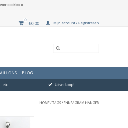
over cookies »
0
Mijn account / Registreren
€0,00
AILLONS
BLOG
- etc.
Uitverkoop!
HOME
/
TAGS
/
ENNEAGRAM HANGER
ting 21 x 21 mm