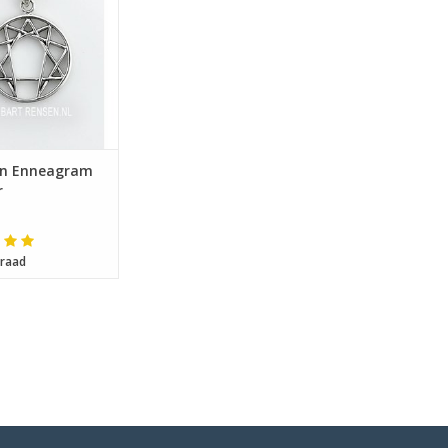
en Enneagram
r
raad