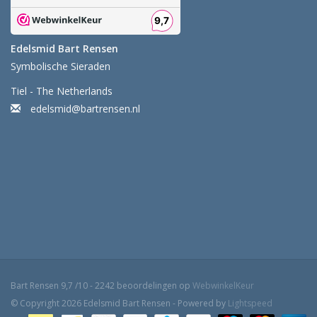
Edelsmid Bart Rensen
Symbolische Sieraden
Tiel - The Netherlands
edelsmid@bartrensen.nl
Bart Rensen
9,7
/
10
-
2242
beoordelingen op
WebwinkelKeur
© Copyright 2026 Edelsmid Bart Rensen - Powered by
Lightspeed