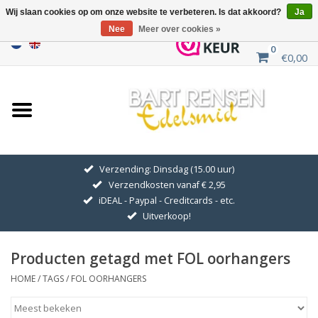
Wij slaan cookies op om onze website te verbeteren. Is dat akkoord?
Ja
Nee
Meer over cookies »
0
€0,00
Home
Uitverkoop
ZILVEREN SYMBOLEN
Verzending: Dinsdag (15.00 uur)
Verzendkosten vanaf € 2,95
GOUDEN SYMBOLEN
iDEAL - Paypal - Creditcards - etc.
Uitverkoop!
Hanger Kettingen
Producten getagd met FOL oorhangers
Oorhangers
HOME
/
TAGS
/
FOL OORHANGERS
Medaillons