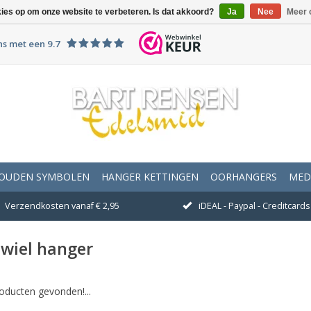
kies op om onze website te verbeteren. Is dat akkoord?
Ja
Nee
Meer 
ns met een 9.7
OUDEN SYMBOLEN
HANGER KETTINGEN
OORHANGERS
MED
Verzendkosten vanaf € 2,95
iDEAL - Paypal - Creditcards 
wiel hanger
oducten gevonden!...