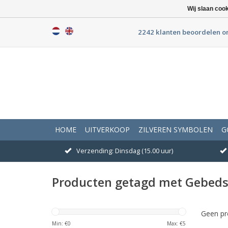
Wij slaan coo
2242 klanten beoordelen o
HOME
UITVERKOOP
ZILVEREN SYMBOLEN
G
Verzending: Dinsdag (15.00 uur)
Producten getagd met Gebeds
Geen pr
Min: €
0
Max: €
5