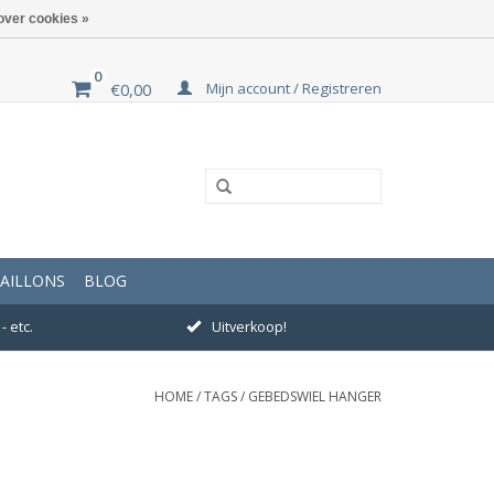
over cookies »
0
Mijn account / Registreren
€0,00
AILLONS
BLOG
- etc.
Uitverkoop!
HOME
/
TAGS
/
GEBEDSWIEL HANGER