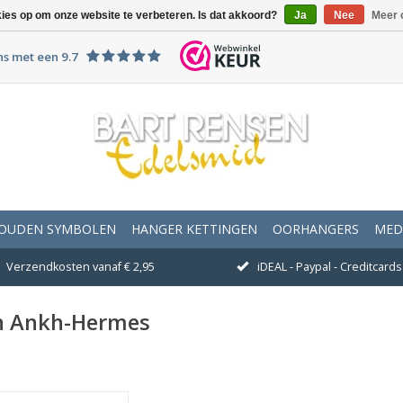
kies op om onze website te verbeteren. Is dat akkoord?
Ja
Nee
Meer 
ns met een 9.7
OUDEN SYMBOLEN
HANGER KETTINGEN
OORHANGERS
MED
Verzendkosten vanaf € 2,95
iDEAL - Paypal - Creditcards 
n Ankh-Hermes