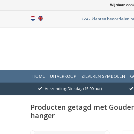
Wij slaan coo
2242 klanten beoordelen o
HOME
UITVERKOOP
ZILVEREN SYMBOLEN
G
Verzending: Dinsdag (15.00 uur)
Producten getagd met Goude
hanger