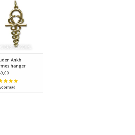
fmeting 32 x 18 mm
uden Ankh
rmes hanger
9,00
voorraad