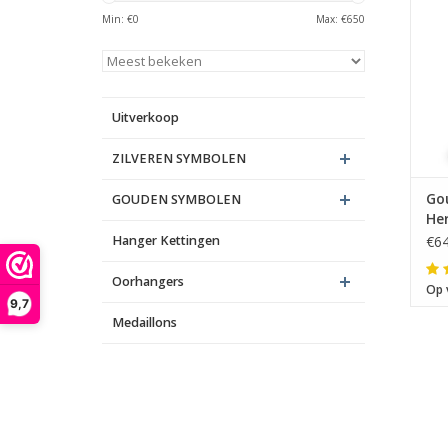
A
Min: €
0
Max: €
650
Uitverkoop
ZILVEREN SYMBOLEN
Go
GOUDEN SYMBOLEN
He
Hanger Kettingen
€64
Oorhangers
Op 
9,7
Medaillons