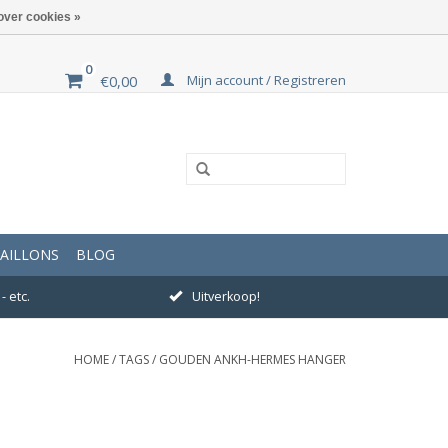
over cookies »
0
Mijn account / Registreren
€0,00
AILLONS
BLOG
- etc.
Uitverkoop!
HOME
/
TAGS
/
GOUDEN ANKH-HERMES HANGER