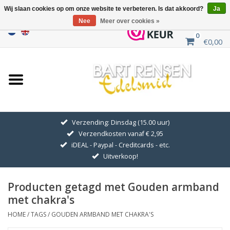
Wij slaan cookies op om onze website te verbeteren. Is dat akkoord?
Ja
Nee
Meer over cookies »
0
€0,00
Home
Uitverkoop
ZILVEREN SYMBOLEN
Verzending: Dinsdag (15.00 uur)
Verzendkosten vanaf € 2,95
GOUDEN SYMBOLEN
iDEAL - Paypal - Creditcards - etc.
Uitverkoop!
Hanger Kettingen
Producten getagd met Gouden armband
Oorhangers
met chakra's
HOME
/
TAGS
/
GOUDEN ARMBAND MET CHAKRA'S
Medaillons