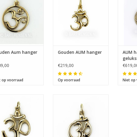
chtswoord dat alleen
t de diepste eerbied
ebruikt mag worden.
uden Aum hanger
Gouden AUM hanger
AUM h
geluk
9,00
€219,00
€619,0
t op voorraad
Op voorraad
Niet op
fmeting 20 x 18 mm
Afmeting 17 x 14 mm