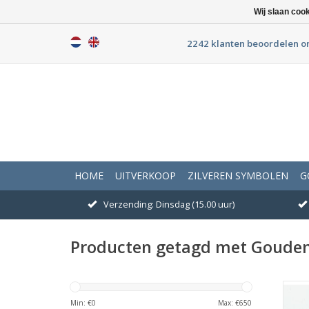
Wij slaan coo
2242 klanten beoordelen o
HOME
UITVERKOOP
ZILVEREN SYMBOLEN
G
Verzending: Dinsdag (15.00 uur)
Producten getagd met Goude
AUM 
ee
Min: €
0
Max: €
650