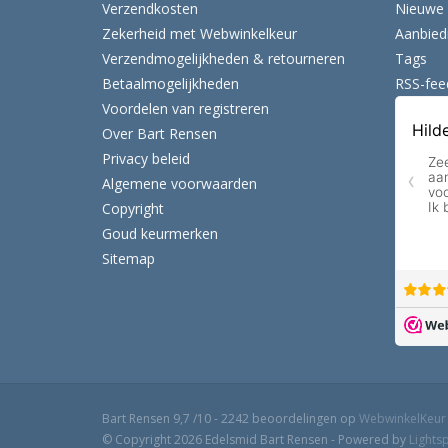
Verzendkosten
Nieuwe 
Zekerheid met Webwinkelkeur
Aanbied
Verzendmogelijkheden & retourneren
Tags
Betaalmogelijkheden
RSS-fee
Voordelen van registreren
Over Bart Rensen
Privacy beleid
Algemene voorwaarden
Copyright
Goud keurmerken
Sitemap
Bart Rensen
9,7
/
10
-
2242
beoordelingen op
WebwinkelKeur
© Copyright 2026 Edelsmid Bart Rensen - Powered by
Lights