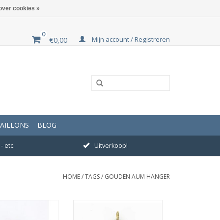
over cookies »
0
Mijn account / Registreren
€0,00
AILLONS
BLOG
- etc.
Uitverkoop!
HOME
/
TAGS
/
GOUDEN AUM HANGER
Afmeting 20 x 20 mm
ting 21 x21 mm