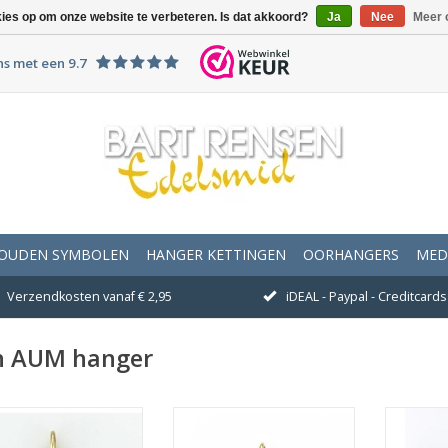
kies op om onze website te verbeteren. Is dat akkoord?
Ja
Nee
Meer 
ns met een 9.7
OUDEN SYMBOLEN
HANGER KETTINGEN
OORHANGERS
MED
Verzendkosten vanaf € 2,95
iDEAL - Paypal - Creditcards 
n AUM hanger
staat voor een mantra,
n klank en een heilig
Afmeting 15 x 11 mm
Afme