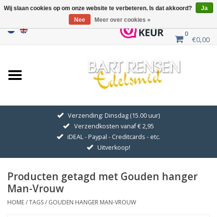
Wij slaan cookies op om onze website te verbeteren. Is dat akkoord?
Ja
Nee
Meer over cookies »
0
€0,00
Home
Uitverkoop
ZILVEREN SYMBOLEN
Verzending: Dinsdag (15.00 uur)
Verzendkosten vanaf € 2,95
GOUDEN SYMBOLEN
iDEAL - Paypal - Creditcards - etc.
Uitverkoop!
Hanger Kettingen
Producten getagd met Gouden hanger
Oorhangers
Man-Vrouw
HOME
/
TAGS
/
GOUDEN HANGER MAN-VROUW
Medaillons