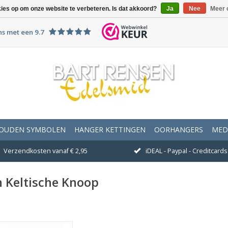
kies op om onze website te verbeteren. Is dat akkoord?
Ja
Nee
Meer 
ns met een 9.7
OUDEN SYMBOLEN
HANGER KETTINGEN
OORHANGERS
MED
Verzendkosten vanaf € 2,95
iDEAL - Paypal - Creditcards 
 Keltische Knoop