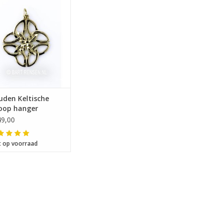
fmeting 30 x 27 mm
uden Keltische
oop hanger
9,00
t op voorraad