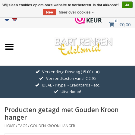
Wij slaan cookies op om onze website te verbeteren. Is dat akkoord?
Ja
Nee
Meer over cookies »
0
€0,00
Home
Uitverkoop
ZILVEREN SYMBOLEN
Verzending: Dinsdag (15.00 uur)
Verzendkosten vanaf € 2,95
GOUDEN SYMBOLEN
iDEAL - Paypal - Creditcards - etc.
Uitverkoop!
Hanger Kettingen
Producten getagd met Gouden Kroon
Oorhangers
hanger
HOME
/
TAGS
/
GOUDEN KROON HANGER
Medaillons