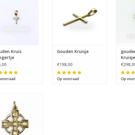
uden Kruis
Gouden Kruisje
gouden
ngertje
Kruisj
,00
€198,00
€298,0
voorraad
Op voorraad
Op voor
fmeting 20 x 20 mm