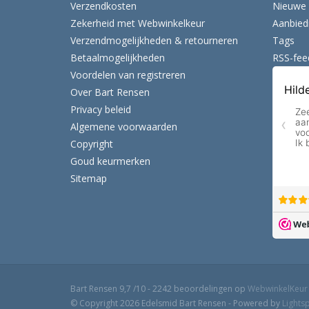
Verzendkosten
Nieuwe 
Zekerheid met Webwinkelkeur
Aanbied
Verzendmogelijkheden & retourneren
Tags
Betaalmogelijkheden
RSS-fee
Voordelen van registreren
Over Bart Rensen
Privacy beleid
Algemene voorwaarden
Copyright
Goud keurmerken
Sitemap
Bart Rensen
9,7
/
10
-
2242
beoordelingen op
WebwinkelKeur
© Copyright 2026 Edelsmid Bart Rensen - Powered by
Lights