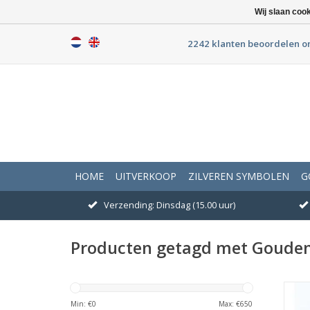
Wij slaan coo
2242 klanten beoordelen o
HOME
UITVERKOOP
ZILVEREN SYMBOLEN
G
Verzending: Dinsdag (15.00 uur)
Producten getagd met Gouden
Min: €
0
Max: €
650