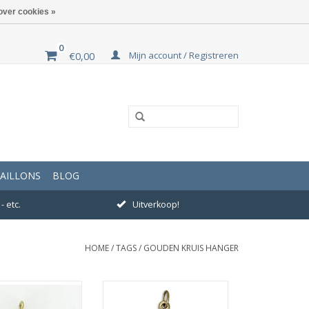
over cookies »
0
Mijn account / Registreren
€0,00
AILLONS
BLOG
- etc.
Uitverkoop!
HOME
/
TAGS
/
GOUDEN KRUIS HANGER
ting 20 x 12 mm
Afmeting 33 x 19 mm