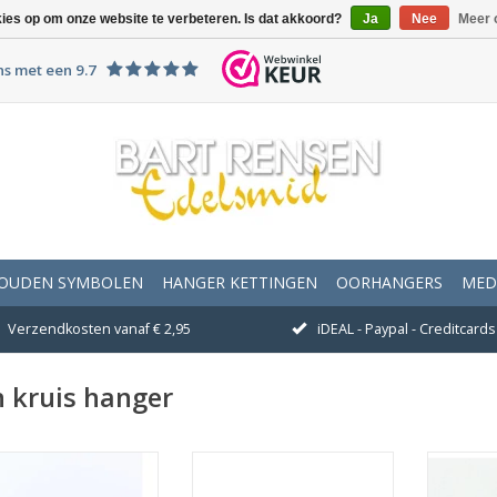
kies op om onze website te verbeteren. Is dat akkoord?
Ja
Nee
Meer 
ns met een 9.7
OUDEN SYMBOLEN
HANGER KETTINGEN
OORHANGERS
MED
Verzendkosten vanaf € 2,95
iDEAL - Paypal - Creditcards 
 kruis hanger
Afmeting 8 x 6 mm
Afmeting 19 x 13 mm
Afme