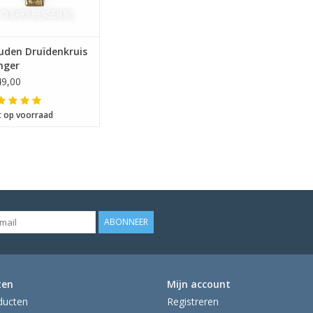
uden Druïdenkruis
nger
9,00
t op voorraad
ABONNEER
ten
Mijn account
ducten
Registreren