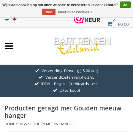
Wij slaan cookies op om onze website te verbeteren. Is dat akkoord?
Ja
Nee
Meer over cookies »
0
€0,00
Home
Uitverkoop
ZILVEREN SYMBOLEN
Verzending: Dinsdag (15.00 uur)
Verzendkosten vanaf € 2,95
GOUDEN SYMBOLEN
iDEAL - Paypal - Creditcards - etc.
Uitverkoop!
Hanger Kettingen
Producten getagd met Gouden meeuw
Oorhangers
hanger
HOME
/
TAGS
/
GOUDEN MEEUW HANGER
Medaillons