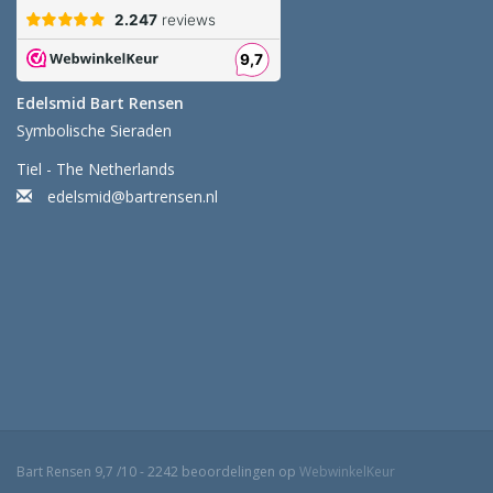
Edelsmid Bart Rensen
Symbolische Sieraden
Tiel - The Netherlands
edelsmid@bartrensen.nl
Bart Rensen
9,7
/
10
-
2242
beoordelingen op
WebwinkelKeur