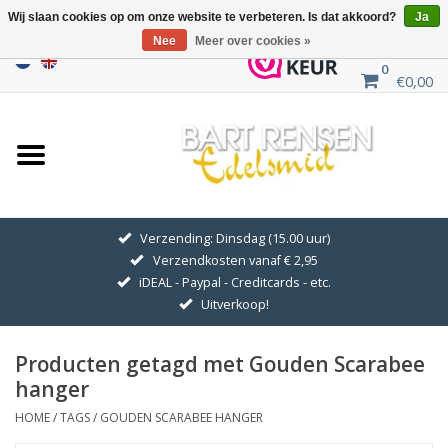
Wij slaan cookies op om onze website te verbeteren. Is dat akkoord?
Ja
Nee
Meer over cookies »
0
€0,00
Home
Uitverkoop
ZILVEREN SYMBOLEN
Verzending: Dinsdag (15.00 uur)
Verzendkosten vanaf € 2,95
GOUDEN SYMBOLEN
iDEAL - Paypal - Creditcards - etc.
Uitverkoop!
Hanger Kettingen
Producten getagd met Gouden Scarabee
Oorhangers
hanger
HOME
/
TAGS
/
GOUDEN SCARABEE HANGER
Medaillons