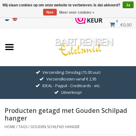
Wij slaan cookies op om onze website te verbeteren. Is dat akkoord?
Ja
Nee
Meer over cookies »
0
€0,00
Home
Uitverkoop
ZILVEREN SYMBOLEN
Verzending: Dinsdag (15.00 uur)
Verzendkosten vanaf € 2,95
GOUDEN SYMBOLEN
iDEAL - Paypal - Creditcards - etc.
Uitverkoop!
Hanger Kettingen
Producten getagd met Gouden Schilpad
Oorhangers
hanger
HOME
/
TAGS
/
GOUDEN SCHILPAD HANGER
Medaillons